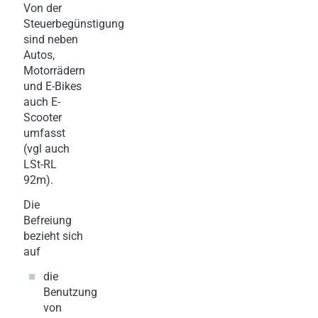
Von der
Steuerbegünstigung
sind neben
Autos,
Motorrädern
und E-Bikes
auch E-
Scooter
umfasst
(vgl auch
LSt-RL
92m).
Die
Befreiung
bezieht sich
auf
die
Benutzung
von