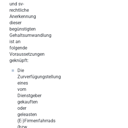
und sv-
rechtliche
Anerkennung
dieser
begünstigten
Gehaltsumwandlung
ist an
folgende
Voraussetzungen
geknüpft:
Die
Zurverfügungstellung
eines
vom
Dienstgeber
gekauften
oder
geleasten
(E-)Firmenfahrrads
(bzw