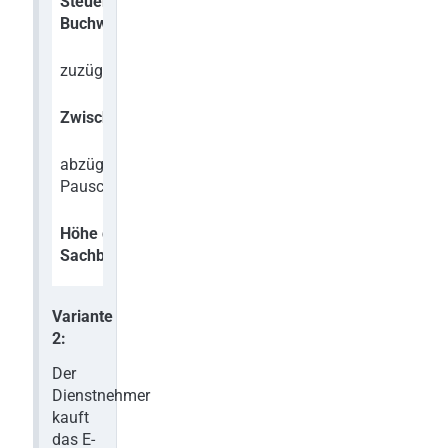
Steuerlicher
EUR 700,–
Buchwert
zuzüglich 20 % USt
EUR 140,–
Zwischensumme
EUR 840,–
abzüglich 20 %
EUR 168,–
Pauschalabschlag
Höhe des
EUR 672,
–
Sachbezuges
Variante
2:
Der
Dienstnehmer
kauft
das E-