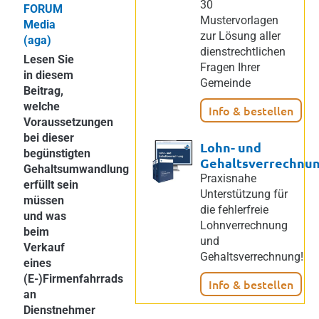
30
FORUM
Mustervorlagen
Media
zur Lösung aller
(aga)
dienstrechtlichen
Lesen Sie
Fragen Ihrer
in diesem
Gemeinde
Beitrag,
welche
Info & bestellen
Voraussetzungen
bei dieser
Lohn- und
begünstigten
Gehaltsverrechnu
Gehaltsumwandlung
Praxisnahe
erfüllt sein
Unterstützung für
müssen
die fehlerfreie
und was
Lohnverrechnung
beim
und
Verkauf
Gehaltsverrechnung!
eines
(E-)Firmenfahrrads
Info & bestellen
an
Dienstnehmer