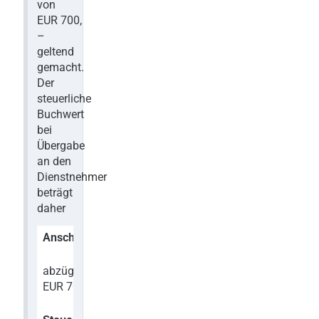
von
EUR 700,
–
geltend
gemacht.
Der
steuerliche
Buchwert
bei
Übergabe
an den
Dienstnehmer
beträgt
daher
Anschaffungskosten:
EUR 3.500,–
abzüglich 4 x
EUR 2.800,–
EUR 700 Jahres-AfA