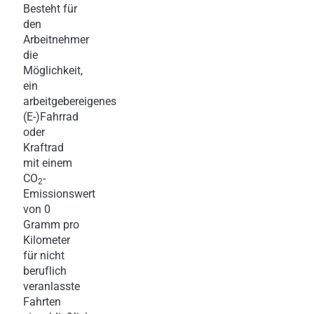
Besteht für
den
Arbeitnehmer
die
Möglichkeit,
ein
arbeitgebereigenes
(E-)Fahrrad
oder
Kraftrad
mit einem
CO
-
2
Emissionswert
von 0
Gramm pro
Kilometer
für nicht
beruflich
veranlasste
Fahrten