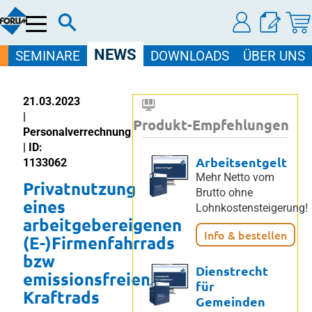
Menü
NEWS
SEMINARE
DOWNLOADS
ÜBER UNS
21.03.2023
|
Produkt-Empfehlungen
Personalverrechnung
| ID:
Arbeitsentgelt
1133062
Mehr Netto vom
Privatnutzung
Brutto ohne
eines
Lohnkostensteigerung!
arbeitgebereigenen
Info & bestellen
(E-)Firmenfahrrads
bzw
Dienstrecht
emissionsfreien
für
Kraftrads
Gemeinden