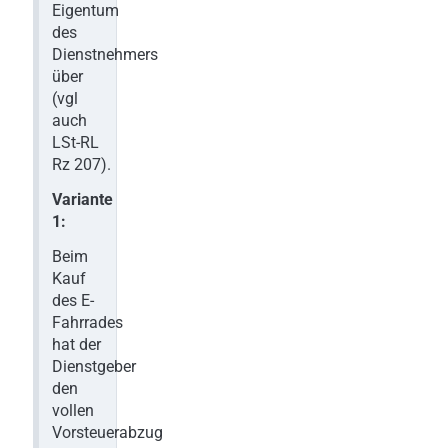
Eigentum
des
Dienstnehmers
über
(vgl
auch
LSt-RL
Rz 207).
Variante
1:
Beim
Kauf
des E-
Fahrrades
hat der
Dienstgeber
den
vollen
Vorsteuerabzug