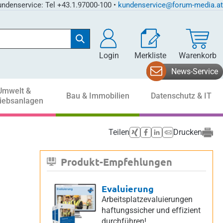
ndenservice: Tel +43.1.97000-100 •
kundenservice@forum-media.at
Login
Merkliste
Warenkorb
News-Service
Umwelt &
Bau & Immobilien
Datenschutz & IT
riebsanlagen
Teilen
Drucken
Produkt-Empfehlungen
Evaluierung
Arbeitsplatzevaluierungen
haftungssicher und effizient
durchführen!