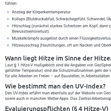
führen:
Anstieg der Körperkerntemperatur
Kollaps (Blutdruckabfall, Schwächegefühl, Schwindel, Ü
Hitzschlag (zunächst starkes Schwitzen am Kopf, dann pl
Bewusstseinsverlust)
Muskelkrämpfe ausgelöst durch einen Flüssigkeitsverlus
Hitzeausschlag (Hautrötungen, oft am Nacken und Oberk
Wann liegt Hitze im Sinne der Hitz
Laut § 1 Hitze-V maßgeblich sind die Angaben von GeoSphere
gefühlter Temperatur) sind die Schutzmaßnahmen gem der Hi
für alle Arbeiten im Freien – auf Baustellen, in Arbeitsstätte
Wie bestimmt man den UV-Index?
Den UV-Index erfährt man ebenfalls auf der Website von GeoS
sowie auch in manchen Wetter-Apps. Das Zentral-Arbeitsinspe
Evaluierungspflichten (§ 4 Hitze-V)