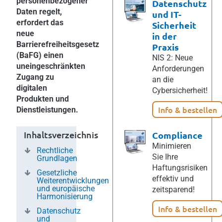
personenbezogener
Datenschutz
Daten regelt,
und IT-
erfordert das
Sicherheit
neue
in der
Barrierefreiheitsgesetz
Praxis
(BaFG) einen
NIS 2: Neue
uneingeschränkten
Anforderungen
Zugang zu
an die
digitalen
Cybersicherheit!
Produkten und
Info & bestellen
Dienstleistungen.
Inhaltsverzeichnis
Compliance
Minimieren
Rechtliche
Sie Ihre
Grundlagen
Haftungsrisiken
Gesetzliche
effektiv und
Weiterentwicklungen
und europäische
zeitsparend!
Harmonisierung
Info & bestellen
Datenschutz
und