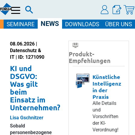
Menü
NEWS
SEMINARE
DOWNLOADS
ÜBER UNS
08.06.2026 |
Datenschutz &
Produkt-
IT | ID: 1271090
Empfehlungen
KI und
DSGVO:
Künstliche
Was gilt
Intelligenz
in der
beim
Praxis
Einsatz im
Alle Details
Unternehmen?
und
Vorschriften
Lisa Gschnitzer
der KI-
Sobald
Verordnung!
personenbezogene