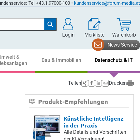
ndenservice: Tel +43.1.97000-100 •
kundenservice@forum-media.at
Login
Merkliste
Warenkorb
News-Service
Umwelt &
Bau & Immobilien
Datenschutz & IT
riebsanlagen
Teilen
Drucken
Produkt-Empfehlungen
Künstliche Intelligenz
in der Praxis
Alle Details und Vorschriften
der KI-Verordnung!