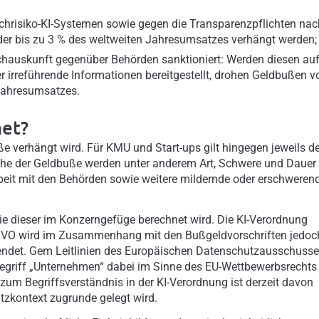
hrisiko-KI-Systemen sowie gegen die Transparenzpflichten nac
der bis zu 3 % des weltweiten Jahresumsatzes verhängt werden;
schauskunft gegenüber Behörden sanktioniert: Werden diesen au
r irreführende Informationen bereitgestellt, drohen Geldbußen v
 Jahresumsatzes.
et?
ße verhängt wird. Für KMU und Start-ups gilt hingegen jeweils de
Höhe der Geldbuße werden unter anderem Art, Schwere und Dauer
rbeit mit den Behörden sowie weitere mildernde oder erschweren
wie dieser im Konzerngefüge berechnet wird. Die KI-Verordnung
DSGVO wird im Zusammenhang mit den Bußgeldvorschriften jedoc
endet. Gem Leitlinien des Europäischen Datenschutzausschuss
egriff „Unternehmen“ dabei im Sinne des EU-Wettbewerbsrechts
zum Begriffsverständnis in der KI-Verordnung ist derzeit davon
zkontext zugrunde gelegt wird.