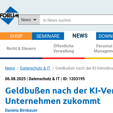
News
In News suchen
In Downloads suchen
NEWS
SHOP
SEMINARE
DOWN
Im Shop suchen
Öffentliche
Personal
In Seminaren suchen
Recht & Steuern
Verwaltung
Managem
News
Datenschutz & IT
Geldbußen nach der KI-Verord
06.08.2025 | Datenschutz & IT | ID: 1203195
Geldbußen nach der KI-Ve
Unternehmen zukommt
Daniela Birnbauer