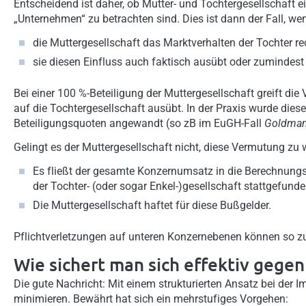
Entscheidend ist daher, ob Mutter- und Tochtergesellschaft ei
„Unternehmen“ zu betrachten sind. Dies ist dann der Fall, we
die Muttergesellschaft das Marktverhalten der Tochter re
sie diesen Einfluss auch faktisch ausübt oder zumindest 
Bei einer 100 %-Beteiligung der Muttergesellschaft greift di
auf die Tochtergesellschaft ausübt. In der Praxis wurde dies
Beteiligungsquoten angewandt (so zB im EuGH-Fall
Goldma
Gelingt es der Muttergesellschaft nicht, diese Vermutung zu 
Es fließt der gesamte Konzernumsatz in die Berechnungsg
der Tochter- (oder sogar Enkel-)gesellschaft stattgefunde
Die Muttergesellschaft haftet für diese Bußgelder.
Pflichtverletzungen auf unteren Konzernebenen können so z
Wie sichert man sich effektiv gege
Die gute Nachricht: Mit einem strukturierten Ansatz bei der I
minimieren. Bewährt hat sich ein mehrstufiges Vorgehen: