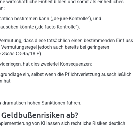
ne wirtschaftliche Einheit bilden und somit als einheitliches
nn:
chtlich bestimmen kann („de-jure-Kontrolle“), und
ausüben könnte („de-facto-Kontrolle“).
e Vermutung, dass diese tatsächlich einen bestimmenden Einfluss
e Vermutungsregel jedoch auch bereits bei geringeren
n Sachs
C-595/18 P).
widerlegen, hat dies zweierlei Konsequenzen:
rundlage ein, selbst wenn die Pflichtverletzung ausschließlich 
n hat;
u dramatisch hohen Sanktionen führen.
n Geldbußenrisiken ab?
mplementierung von KI lassen sich rechtliche Risiken deutlich