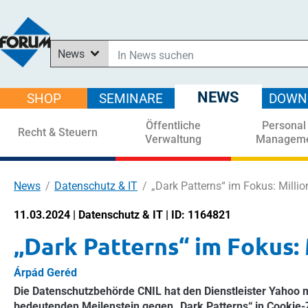
News
In News suchen
In Downloads suchen
NEWS
SHOP
SEMINARE
DOWN
Im Shop suchen
Öffentliche
Personal
In Seminaren suchen
Recht & Steuern
Verwaltung
Managem
News
Datenschutz & IT
„Dark Patterns“ im Fokus: Milli
11.03.2024 | Datenschutz & IT | ID: 1164821
„Dark Patterns“ im Fokus:
Árpád Geréd
Die Datenschutzbehörde CNIL hat den Dienstleister Yahoo m
bedeutenden Meilenstein gegen „Dark Patterns“ in Cookie