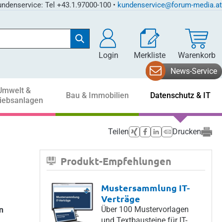
ndenservice: Tel +43.1.97000-100 •
kundenservice@forum-media.at
Login
Merkliste
Warenkorb
News-Service
Umwelt &
Bau & Immobilien
Datenschutz & IT
riebsanlagen
Teilen
Drucken
Produkt-Empfehlungen
Mustersammlung IT-
Verträge
Über 100 Mustervorlagen
n
und Textbausteine für IT-