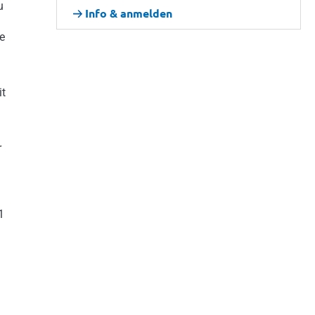
u
Info & anmelden
e
it
r
1