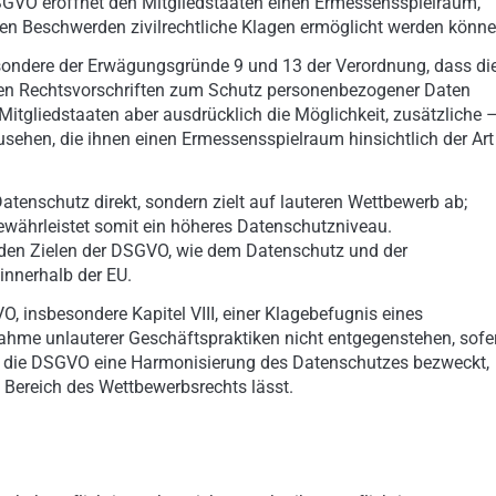
SGVO eröffnet den Mitgliedstaaten einen Ermessensspielraum,
en Beschwerden zivilrechtliche Klagen ermöglicht werden könne
sondere der Erwägungsgründe 9 und 13 der Verordnung, dass di
alen Rechtsvorschriften zum Schutz personenbezogener Daten
Mitgliedstaaten aber ausdrücklich die Möglichkeit, zusätzliche 
usehen, die ihnen einen Ermessensspielraum hinsichtlich der Art
tenschutz direkt, sondern zielt auf lauteren Wettbewerb ab;
ewährleistet somit ein höheres Datenschutzniveau.
 den Zielen der DSGVO, wie dem Datenschutz und der
innerhalb der EU.
 insbesondere Kapitel VIII, einer Klagebefugnis eines
ahme unlauterer Geschäftspraktiken nicht entgegenstehen, sofe
s die DSGVO eine Harmonisierung des Datenschutzes bezweckt,
 Bereich des Wettbewerbsrechts lässt.