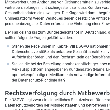
Mitbewerber unter Androhung von Ordnungsmitteln zu verbiete
vertreiben, solange nicht sichergestellt sei, dass Kunden vora
Gesundheitsdaten einzuwilligen. Die Klage wird damit begründ
Onlineplattform wegen Verstoßes gegen gesetzliche Anforde
personenbezogener Daten erforderliche Einholung einer Einwi
Der Fall gelang bis zum Bundesgerichtshof in Deutschland, 
sollten folgende Fragen geklärt werden:
Stehen die Regelungen in Kapitel VIII DSGVO nationalen 
Datenschutzverstöße als unlautere Geschäftspraktiken vor
Aufsichtsbehörden und den Rechtsmitteln der Betroffen
Stellen die bei der Bestellung apothekenpflichtiger, aber
Verkaufsplattform angegebenen Kundendaten (Name, Liefer
apothekenpflichtigen Medikaments notwendige Informat
der Datenschutz-Richtlinie dar?
Rechtsverfolgung durch Mitbewer
Die DSGVO legt zwar ein einheitliches Schutzniveau für per
Datenschutzbehörden der Mitgliedstaaten und betroffenen P