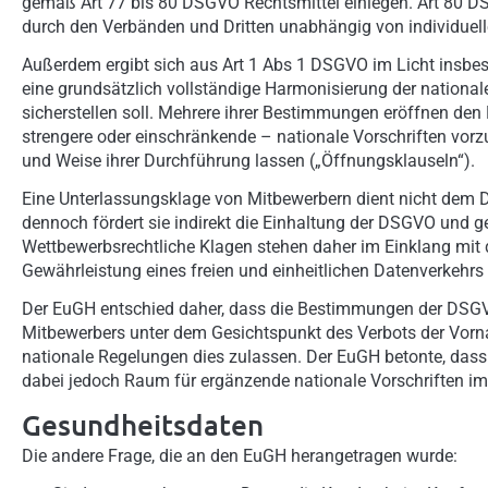
gemäß Art 77 bis 80 DSGVO Rechtsmittel einlegen. Art 80 D
durch den Verbänden und Dritten unabhängig von individuell
Außerdem ergibt sich aus Art 1 Abs 1 DSGVO im Licht insbe
eine grundsätzlich vollständige Harmonisierung der nation
sicherstellen soll. Mehrere ihrer Bestimmungen eröffnen den 
strengere oder einschränkende – nationale Vorschriften vorz
und Weise ihrer Durchführung lassen („Öffnungsklauseln“).
Eine Unterlassungsklage von Mitbewerbern dient nicht dem Da
dennoch fördert sie indirekt die Einhaltung der DSGVO und g
Wettbewerbsrechtliche Klagen stehen daher im Einklang mit
Gewährleistung eines freien und einheitlichen Datenverkehrs 
Der EuGH entschied daher, dass die Bestimmungen der DSGVO,
Mitbewerbers unter dem Gesichtspunkt des Verbots der Vorn
nationale Regelungen dies zulassen. Der EuGH betonte, das
dabei jedoch Raum für ergänzende nationale Vorschriften im
Gesundheitsdaten
Die andere Frage, die an den EuGH herangetragen wurde: