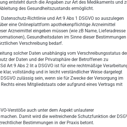
dung entsteht durch die Angaben zur Art des Medikaments und z
d Ableitung des Gesundheitszustands ermöglicht.
 Datenschutz-Richtlinie und Art 9 Abs 1 DSGVO so auszulegen
 über eine Onlineplattform apothekenpflichtige Arzneimittel
dieser Arzneimittel eingeben müssen (wie zB Name, Lieferadresse
 Informationen), Gesundheitsdaten im Sinne dieser Bestimmungen
ärztlichen Verschreibung bedarf.
rbeitung solcher Daten unabhängig vom Verschreibungsstatus de
utz der Daten und der Privatsphäre der Betroffenen zu
iSd Art 9 Abs 2 lit a DSGVO ist für eine rechtmäßige Verarbeitun
lar, vollständig und in leicht verständlicher Weise dargelegt
h DSGVO zulässig sein, wenn sie für Zwecke der Versorgung im
Rechts eines Mitgliedstaats oder aufgrund eines Vertrags mit
GVO-Verstöße auch unter dem Aspekt unlauterer
zu machen. Damit wird die weitreichende Schutzfunktion der DS
echtlicher Bestimmungen in der Praxis betont.