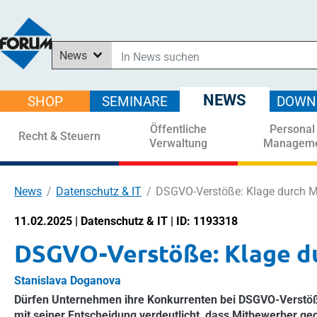
News
In News suchen
In Downloads suchen
NEWS
SHOP
SEMINARE
DOWN
Im Shop suchen
Öffentliche
Personal
In Seminaren suchen
Recht & Steuern
Verwaltung
Managem
News
Datenschutz & IT
DSGVO-Verstöße: Klage durch M
11.02.2025 | Datenschutz & IT | ID: 1193318
DSGVO-Verstöße: Klage d
Stanislava Doganova
Dürfen Unternehmen ihre Konkurrenten bei DSGVO-Verstöß
mit seiner Entscheidung verdeutlicht, dass Mitbewerber 