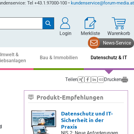
ndenservice: Tel +43.1.97000-100 •
kundenservice@forum-media.at
Login
Merkliste
Warenkorb
News-Service
Umwelt &
Bau & Immobilien
Datenschutz & IT
riebsanlagen
Teilen
Drucken
Produkt-Empfehlungen
Datenschutz und IT-
Sicherheit in der
Praxis
d
NIS 2: Neue Anforderungen