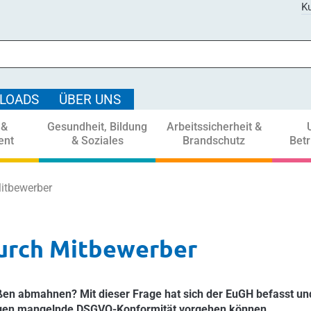
Ku
LOADS
ÜBER UNS
 &
Gesundheit, Bildung
Arbeitssicherheit &
ent
& Soziales
Brandschutz
Bet
itbewerber
urch Mitbewerber
en abmahnen? Mit dieser Frage hat sich der EuGH befasst un
gegen mangelnde DSGVO-Konformität vorgehen können.