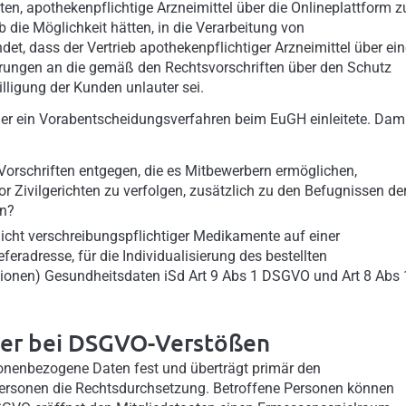
n, apothekenpflichtige Arzneimittel über die Onlineplattform z
b die Möglichkeit hätten, in die Verarbeitung von
et, dass der Vertrieb apothekenpflichtiger Arzneimittel über ein
rungen an die gemäß den Rechtsvorschriften über den Schutz
lligung der Kunden unlauter sei.
der ein Vorabentscheidungsverfahren beim EuGH einleitete. Dam
Vorschriften entgegen, die es Mitbewerbern ermöglichen,
 Zivilgerichten zu verfolgen, zusätzlich zu den Befugnissen de
en?
 nicht verschreibungspflichtiger Medikamente auf einer
adresse, für die Individualisierung des bestellten
ionen) Gesundheitsdaten iSd Art 9 Abs 1 DSGVO und Art 8 Abs 
ber bei DSGVO-Verstößen
sonenbezogene Daten fest und überträgt primär den
ersonen die Rechtsdurchsetzung. Betroffene Personen können