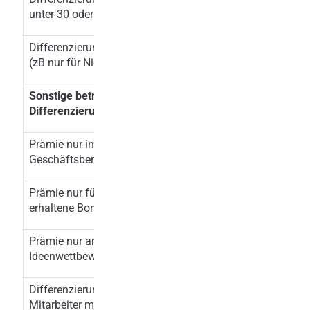
unter 30 oder über 55 Jahre)
Differenzierung nach Einkommenshöhe
x
(zB nur für Niedrigverdiener)
Sonstige betriebliche
Differenzierungen
Prämie nur in profitablen
x
Geschäftsbereichen
Prämie nur für Mitarbeiter ohne bereits
x
erhaltene Boni oder Sonderzahlungen
Prämie nur an Gewinner eines internen
x
Ideenwettbewerbs
Differenzierung nach Pendeldistanz (zB
Mitarbeiter mit mehr als 50 km