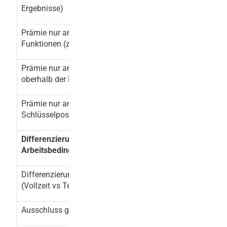
Ergebnisse)
Prämie nur an Mitarbeiter in bestimmten
x
Funktionen (zB Vertrieb vs Verwaltung)
Prämie nur an Mitarbeiter unterhalb oder
x
oberhalb der Managementebene
Prämie nur an Mitarbeiter in
x
Schlüsselpositionen/Mangelberufen
Differenzierungen nach Arbeitszeit und
Arbeitsbedingungen
Differenzierung nach Arbeitszeit
x
(Vollzeit vs Teilzeit)
Ausschluss geringfügig Beschäftigter
x