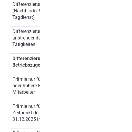
Differenzierung nach Arbeitszeitlage
x
(Nacht- oder Wochenendarbeit vs
Tagdienst)
Differenzierung nach körperlich
x
anstrengenden oder gefährlichen
Tätigkeiten
Differenzierungen nach
Betriebszugehörigkeit
Prämie nur für langjährige Mitarbeiter
x
oder höhere Prämie für langjährige
Mitarbeiter
Prämie nur für Mitarbeiter, die zum
x
Zeitpunkt des Beschlusses oder am
31.12.2025 im Unternehmen sind