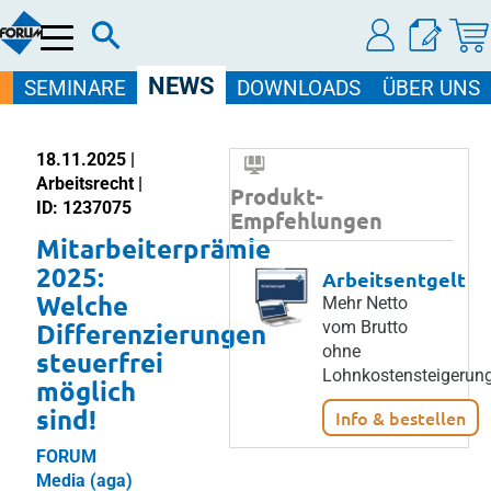
Menü
NEWS
SEMINARE
DOWNLOADS
ÜBER UNS
18.11.2025 |
Arbeitsrecht |
Produkt-
ID: 1237075
Empfehlungen
Mitarbeiterprämie
2025:
Arbeitsentgelt
Welche
Mehr Netto
Differenzierungen
vom Brutto
ohne
steuerfrei
Lohnkostensteigerung
möglich
sind!
Info & bestellen
FORUM
Media (aga)