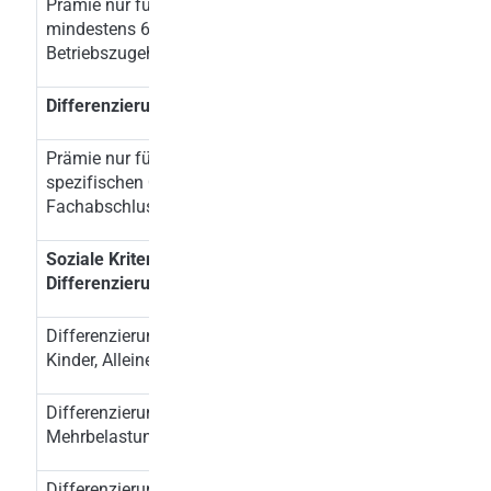
Prämie nur für Mitarbeiter mit
x
mindestens 6 Monaten
Betriebszugehörigkeit
Differenzierung nach Qualifikation
Prämie nur für Mitarbeiter mit
x
spezifischen Qualifikationen (zB
Fachabschluss)
Soziale Kriterien als
Differenzierungsmerkmal
Differenzierung nach Familienstatus (zB
Kinder, Alleinerziehende, Alleinverdiener)
Differenzierung nach Behinderung oder
Mehrbelastung durch Behinderung
Differenzierung nach Altersgruppen (zB