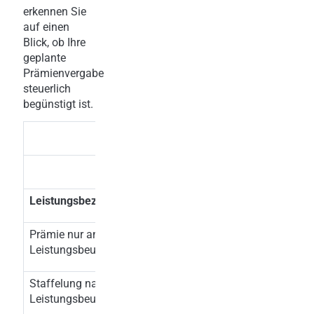
erkennen Sie
auf einen
Blick, ob Ihre
geplante
Prämienvergabe
steuerlich
begünstigt ist.
Situation
Ja
Leistungsbezogene Differenzierungen
Prämie nur an Mitarbeiter mit Top-
x
Leistungsbeurteilung
Staffelung nach Arbeitsergebnis oder
x
Leistungsbeurteilung (zB Umsatzhöhe)