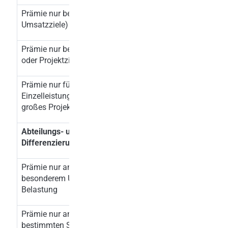
Prämie nur bei Zielerreichung (zB
x
Umsatzziele)
Prämie nur bei erfolgreichem Team-
x
oder Projektziel
Prämie nur für außergewöhnliche
x
Einzelleistungen (zB viele Überstunden,
großes Projekt)
Abteilungs- und funktionsbezogene
Differenzierungen
Prämie nur an Abteilung mit
x
besonderem Unternehmenserfolg oder
Belastung
Prämie nur an Mitarbeiter an einem
x (nur bei gu
bestimmten Standort (zB aufgrund guter
Ergebnisse