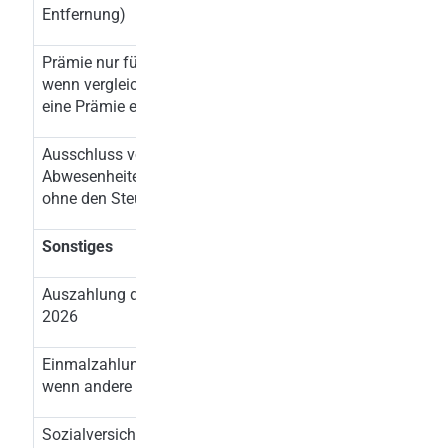
Entfernung)
Prämie nur für überlassene Mitarbeiter,
x
wenn vergleichbare Stammarbeitnehmer
eine Prämie erhalten
Ausschluss von längeren
x
Abwesenheiten (Karenz, Elternzeit etc)
ohne den Steuervorteil zu gefährden
Sonstiges
Auszahlung der Prämie auch im Jahr
x bis spätest
2026
15.02.202
Einmalzahlung im Kollektivvertrag,
x
wenn andere Kriterien erfüllt sind
Sozialversicherungsbeiträge von der