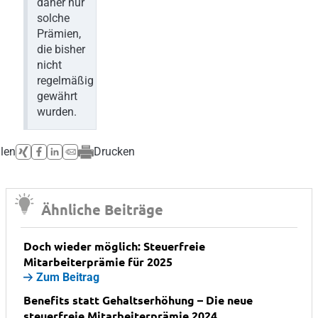
daher nur
solche
Prämien,
die bisher
nicht
regelmäßig
gewährt
wurden.
ilen
Drucken
Ähnliche Beiträge
Doch wieder möglich: Steuerfreie
Mitarbeiterprämie für 2025
Zum Beitrag
Benefits statt Gehaltserhöhung – Die neue
steuerfreie Mitarbeiterprämie 2024