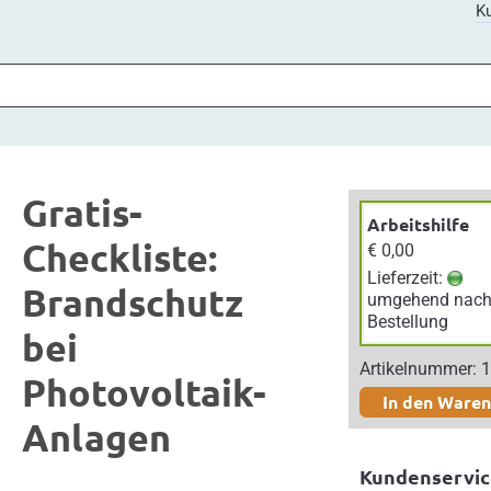
Ku
Gratis-
Arbeitshilfe
Checkliste:
€ 0,00
Lieferzeit:
Brandschutz
umgehend nac
Bestellung
bei
Artikelnummer: 
Photovoltaik-
In den Ware
Anlagen
Kundenservic