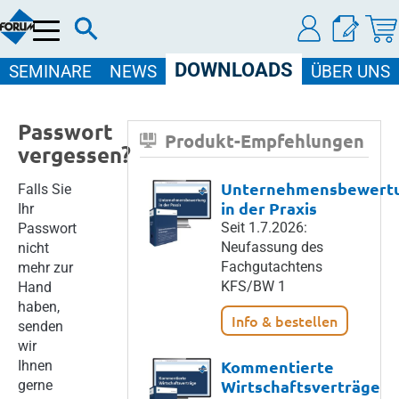
Menü
DOWNLOADS
SEMINARE
NEWS
ÜBER UNS
Passwort
Produkt-Empfehlungen
vergessen?
Unternehmensbewert
Falls Sie
in der Praxis
Ihr
Seit 1.7.2026:
Passwort
Neufassung des
nicht
Fachgutachtens
mehr zur
KFS/BW 1
Hand
haben,
Info & bestellen
senden
wir
Kommentierte
Ihnen
Wirtschaftsverträge
gerne