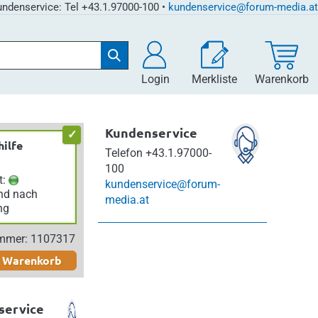
ndenservice: Tel +43.1.97000-100 •
kundenservice@forum-media.at
Login
Merkliste
Warenkorb
Kundenservice
hilfe
Telefon
+43.1.97000-
100
t:
kundenservice@forum-
nd nach
media.at
ng
ummer: 1107317
n Warenkorb
service