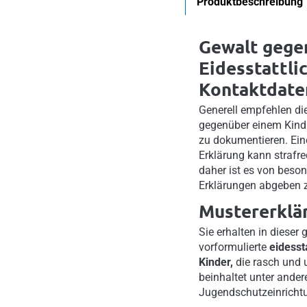
Produktbeschreibung
Gewalt gege
Eidesstattli
Kontaktdate
Generell empfehlen di
gegenüber einem Kind
zu dokumentieren. Eine
Erklärung kann strafr
daher ist es von beson
Erklärungen abgeben 
Mustererklä
Sie erhalten in dieser
vorformulierte
eidesst
Kinder,
die rasch und 
beinhaltet unter ande
Jugendschutzeinricht