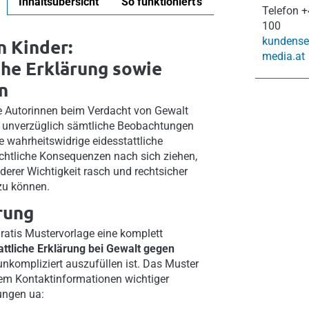
Inhaltsübersicht
So funktioniert's
Telefon
+
100
kundense
n Kinder:
media.at
che Erklärung sowie
n
e Autorinnen beim Verdacht von Gewalt
 unverzüglich sämtliche Beobachtungen
 wahrheitswidrige eidesstattliche
echtliche Konsequenzen nach sich ziehen,
derer Wichtigkeit rasch und rechtsicher
zu können.
rung
 gratis Mustervorlage eine komplett
attliche Erklärung bei Gewalt gegen
unkompliziert auszufüllen ist. Das Muster
rem Kontaktinformationen wichtiger
ungen ua: