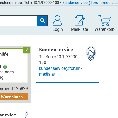
ndenservice: Tel +43.1.97000-100 •
kundenservice@forum-media.at
Login
Merkliste
Warenkorb
Kundenservice
hilfe
Telefon
+43.1.97000-
100
t:
kundenservice@forum-
nd nach
media.at
ng
ummer: 1126829
n Warenkorb
service