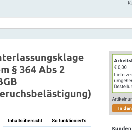
Ku
terlassungsklage
Arbeits
m § 364 Abs 2
€ 0,00
Lieferzei
BGB
umgehe
Bestellu
eruchsbelästigung)
Artikeln
In de
Inhaltsübersicht
So funktioniert's
Kunden