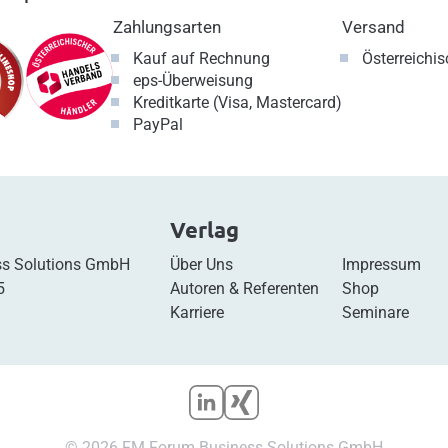
Zahlungsarten
Versand
Kauf auf Rechnung
Österreichi
eps-Überweisung
Kreditkarte (Visa, Mastercard)
PayPal
Verlag
s Solutions GmbH
Über Uns
Impressum
5
Autoren & Referenten
Shop
Karriere
Seminare
© 2026 FM Forum Business Solutions GmbH