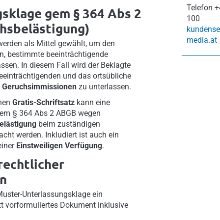
Telefon
+
sklage gem § 364 Abs 2
100
hsbelästigung)
kundense
media.at
erden als Mittel gewählt, um den
n, bestimmte beeinträchtigende
ssen. In diesem Fall wird der Beklagte
eeinträchtigenden und das ortsübliche
n
Geruchsimmissionen
zu unterlassen.
chen
Gratis-Schriftsatz
kann eine
em § 364 Abs 2 ABGB wegen
elästigung
beim zuständigen
cht werden. Inkludiert ist auch ein
einer
Einstweiligen Verfügung
.
rechtlicher
n
 Muster-Unterlassungsklage ein
tt vorformuliertes Dokument inklusive