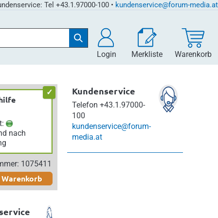
ndenservice: Tel +43.1.97000-100 •
kundenservice@forum-media.at
Login
Merkliste
Warenkorb
Kundenservice
hilfe
Telefon
+43.1.97000-
100
t:
kundenservice@forum-
nd nach
media.at
ng
ummer: 1075411
n Warenkorb
service