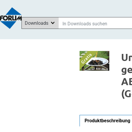
Downloads
In Downloads suchen
In News suchen
Im Shop suchen
Un
In Seminaren suchen
ge
A
(G
Produktbeschreibung