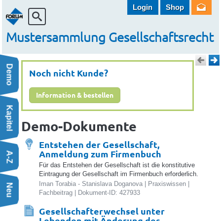
Login
Shop
Mustersammlung Gesellschaftsrecht
Demo
Noch nicht Kunde?
Information & bestellen
 | Fachbeitrag
Kapitel
s Firmenwortlautes | Firmenbuchantrag
Demo-Dokumente
kliste
Entstehen der Gesellschaft,
rmenbuchantrag
Anmeldung zum Firmenbuch
A-Z
eln, Hälfteeinzahlung) | Vertragsmuster
Für das Entstehen der Gesellschaft ist die konstitutive
Eintragung der Gesellschaft im Firmenbuch erforderlich.
Iman Torabia - Stanislava Doganova | Praxiswissen |
Neu
Fachbeitrag | Dokument-ID: 427933
Gesellschafterwechsel unter
Lebenden mit Änderung des