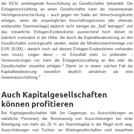
der KESt unterliegende Ausschüttung an Gesellschafter behandelt. Die
Einlagenrückzahlung an einen Gesellschafter kann als steuerneutrale
Vermögensumschichtung – auch gegen ein Saldo am Verrechnungskonto
erfolgen, wenn die ursprünglichen Anschaffungskosten (die ehemals
1
einbezahlte Stammeinlage) dadurch nicht weniger als „Null“ betragen
und
das steuerliche Einlagen-Evidenzkonto ausreichend hoch dotiert ist
(nämlich zumindest in der Höhe, die durch die Kapitalherabsetzung an den
Gesellschafter zurückgezahlt werden, wobei die Mindeststammeinlage von
EUR 10.000,– danach noch auf diesem Einlagen-Evidenzkonto vorhanden
sein muss). Liegen diese – im Einzelfall stets zu prüfenden –
Voraussetzungen vor, kann die Einlagenrückzahlung an den oder die
2
Gesellschafter steuerfrei erfolgen.
Damit ist in einem solchen Fall die
Kapitalherabsetzung steuerlich deutlich attraktiver als eine
3
Gewinnausschüttung.
Auch Kapitalgesellschaften
können profitieren
Bei Kapitalgesellschaften fällt (im Gegensatz zu Ausschüttungen an
natürliche Personen) die Besteuerung von Ausschüttungen bei einer
Beteiligung von mehr als 25 % am Stammkapital in der Regel nicht weg.
Ausschüttungen von Tochter- an Muttergesellschaften sind steuerfreie