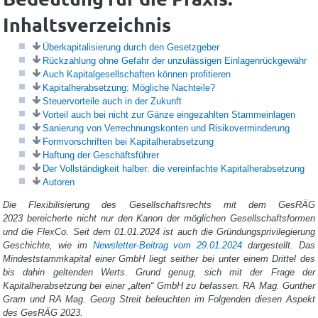
Inhaltsverzeichnis
Überkapitalisierung durch den Gesetzgeber
Rückzahlung ohne Gefahr der unzulässigen Einlagenrückgewähr
Auch Kapitalgesellschaften können profitieren
Kapitalherabsetzung: Mögliche Nachteile?
Steuervorteile auch in der Zukunft
Vorteil auch bei nicht zur Gänze eingezahlten Stammeinlagen
Sanierung von Verrechnungskonten und Risikoverminderung
Formvorschriften bei Kapitalherabsetzung
Haftung der Geschäftsführer
Der Vollständigkeit halber: die vereinfachte Kapitalherabsetzung
Autoren
Die Flexibilisierung des Gesellschaftsrechts mit dem
GesRÄG
2023
bereicherte nicht nur den Kanon der möglichen Gesellschaftsformen
und die FlexCo. Seit dem 01.01.2024 ist auch die Gründungsprivilegierung
Geschichte, wie im
Newsletter-Beitrag vom 29.01.2024
dargestellt. Das
Mindeststammkapital einer GmbH liegt seither bei unter einem Drittel des
bis dahin geltenden Werts. Grund genug, sich mit der Frage der
Kapitalherabsetzung bei einer „alten“ GmbH zu befassen. RA Mag. Gunther
Gram und RA Mag. Georg Streit beleuchten im Folgenden diesen Aspekt
des GesRÄG 2023.