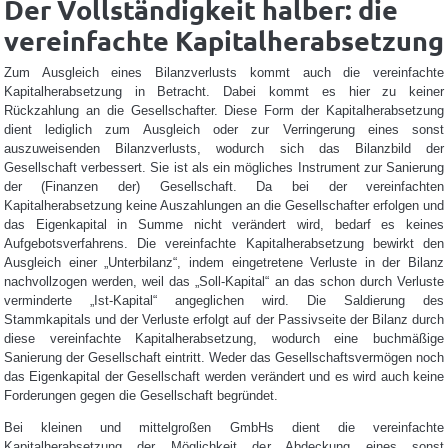
Der Vollständigkeit halber: die
vereinfachte Kapitalherabsetzung
Zum Ausgleich eines Bilanzverlusts kommt auch die vereinfachte
Kapitalherabsetzung in Betracht. Dabei kommt es hier zu keiner
Rückzahlung an die Gesellschafter. Diese Form der Kapitalherabsetzung
dient lediglich zum Ausgleich oder zur Verringerung eines sonst
auszuweisenden Bilanzverlusts, wodurch sich das Bilanzbild der
Gesellschaft verbessert. Sie ist als ein mögliches Instrument zur Sanierung
der (Finanzen der) Gesellschaft. Da bei der vereinfachten
Kapitalherabsetzung keine Auszahlungen an die Gesellschafter erfolgen und
das Eigenkapital in Summe nicht verändert wird, bedarf es keines
Aufgebotsverfahrens. Die vereinfachte Kapitalherabsetzung bewirkt den
Ausgleich einer „Unterbilanz“, indem eingetretene Verluste in der Bilanz
nachvollzogen werden, weil das „Soll-Kapital“ an das schon durch Verluste
verminderte „Ist-Kapital“ angeglichen wird. Die Saldierung des
Stammkapitals und der Verluste erfolgt auf der Passivseite der Bilanz durch
diese vereinfachte Kapitalherabsetzung, wodurch eine buchmäßige
Sanierung der Gesellschaft eintritt. Weder das Gesellschaftsvermögen noch
das Eigenkapital der Gesellschaft werden verändert und es wird auch keine
Forderungen gegen die Gesellschaft begründet.
Bei kleinen und mittelgroßen GmbHs dient die vereinfachte
Kapitalherabsetzung der Möglichkeit der Abdeckung eines sonst