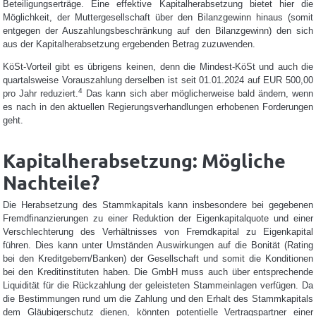
Beteiligungserträge. Eine effektive Kapitalherabsetzung bietet hier die
Möglichkeit, der Muttergesellschaft über den Bilanzgewinn hinaus (somit
entgegen der Auszahlungsbeschränkung auf den Bilanzgewinn) den sich
aus der Kapitalherabsetzung ergebenden Betrag zuzuwenden.
KöSt-Vorteil gibt es übrigens keinen, denn die Mindest-KöSt und auch die
quartalsweise Vorauszahlung derselben ist seit 01.01.2024 auf EUR 500,00
4
pro Jahr reduziert.
Das kann sich aber möglicherweise bald ändern, wenn
es nach in den aktuellen Regierungsverhandlungen erhobenen Forderungen
geht.
Kapitalherabsetzung: Mögliche
Nachteile?
Die Herabsetzung des Stammkapitals kann insbesondere bei gegebenen
Fremdfinanzierungen zu einer Reduktion der Eigenkapitalquote und einer
Verschlechterung des Verhältnisses von Fremdkapital zu Eigenkapital
führen. Dies kann unter Umständen Auswirkungen auf die Bonität (Rating
bei den Kreditgebern/Banken) der Gesellschaft und somit die Konditionen
bei den Kreditinstituten haben. Die GmbH muss auch über entsprechende
Liquidität für die Rückzahlung der geleisteten Stammeinlagen verfügen. Da
die Bestimmungen rund um die Zahlung und den Erhalt des Stammkapitals
dem Gläubigerschutz dienen, könnten potentielle Vertragspartner einer