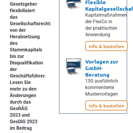
Flexible
Gesetzgeber
Kapitalgesellscha
flexibilisiert
Kapitalmaßnahmen
das
der FlexCo in
Gesellschaftsrecht:
der praktischen
von der
Anwendung
Herabsetzung
des
Info & bestellen
Stammkapitals
bis zur
Vorlagen zur
Disqualifikation
GmbH-
der
Beratung
Geschäftsführer.
150 ausführlich
Lesen Sie
kommentierte
mehr zu den
Mustervorlagen
Änderungen
durch das
Info & bestellen
GesRÄG
2023 und
GesDiG 2023
im Beitrag