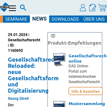
Menü
NEWS
SEMINARE
DOWNLOADS
ÜBER UNS
29.01.2024 |
Gesellschaftsrecht
Produkt-Empfehlungen
| ID:
1160692
Gesellschaftsrech
Gesellschaftsrecht
online
Reloaded:
DAS Online-
neue
Portal zum
Gesellschaftsform
österreichischen
Gesellschaftsrecht
und
Digitalisierung
Info & bestellen
Georg Streit
Mustersammlung
Der