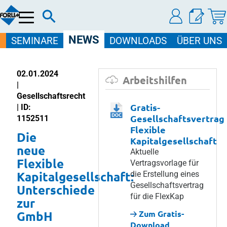
Menü
NEWS
SEMINARE
DOWNLOADS
ÜBER UNS
02.01.2024
Arbeitshilfen
|
Gesellschaftsrecht
Gratis-
| ID:
Gesellschaftsvertrag
1152511
Flexible
Die
Kapitalgesellschaft
neue
Aktuelle
Flexible
Vertragsvorlage für
Kapitalgesellschaft:
die Erstellung eines
Gesellschaftsvertrag
Unterschiede
für die FlexKap
zur
GmbH
Zum Gratis-
Download