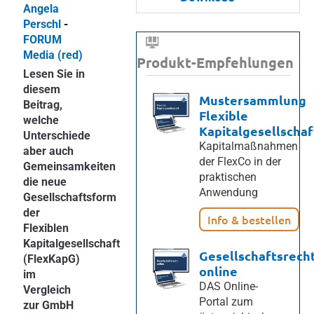
Angela
Perschl
-
FORUM
Media (red)
Produkt-Empfehlungen
Lesen Sie in
diesem
Mustersammlung
Beitrag,
Flexible
welche
Kapitalgesellschaf
Unterschiede
Kapitalmaßnahmen
aber auch
der FlexCo in der
Gemeinsamkeiten
praktischen
die neue
Anwendung
Gesellschaftsform
der
Info & bestellen
Flexiblen
Kapitalgesellschaft
Gesellschaftsrech
(FlexKapG)
online
im
DAS Online-
Vergleich
Portal zum
zur GmbH