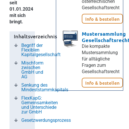
österreichischen
seit
Gesellschaftsrecht
01.01.2024
mit sich
Info & bestellen
bringt.
Mustersammlung
Inhaltsverzeichnis
Gesellschaftsrech
Begriff der
Die kompakte
Flexiblen
Mustersammlung
Kapitalgesellschaft
für alltägliche
Mischform
Fragen zum
zwischen
Gesellschaftsrecht
GmbH und
AG
Info & bestellen
Senkung des
Mindeststammkapitals
FlexKapG:
Gemeinsamkeiten
und Unterschiede
zur GmbH
Gesetzwerdungsprozess