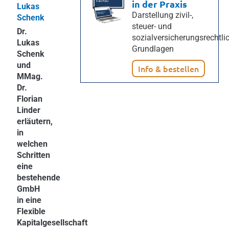
in der Praxis
Lukas
Darstellung zivil-,
Schenk
steuer- und
Dr.
sozialversicherungsrechtli
Lukas
Grundlagen
Schenk
und
Info & bestellen
MMag.
Dr.
Florian
Linder
erläutern,
in
welchen
Schritten
eine
bestehende
GmbH
in eine
Flexible
Kapitalgesellschaft