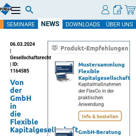
Menü
NEWS
SEMINARE
DOWNLOADS
ÜBER UNS
06.03.2024
Produkt-Empfehlungen
|
Gesellschaftsrecht
Mustersammlung
| ID:
Flexible
1164585
Kapitalgesellschaft
Von
Kapitalmaßnahmen
der
der FlexCo in der
GmbH
praktischen
in
Anwendung
die
Info & bestellen
Flexible
Kapitalgesellschaft
GmbH-Beratung