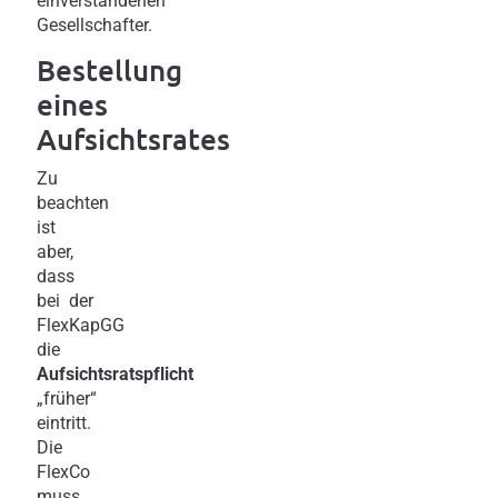
einverstandenen
Gesellschafter.
Bestellung
eines
Aufsichtsrates
Zu
beachten
ist
aber,
dass
bei der
FlexKapGG
die
Aufsichtsratspflicht
„früher“
eintritt.
Die
FlexCo
muss