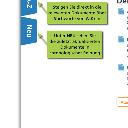
De
A-Z
Neu
All