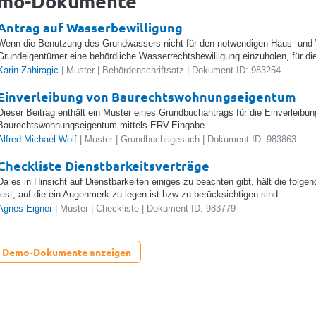
mo-Dokumente
Antrag auf Wasserbewilligung
Wenn die Benutzung des Grundwassers nicht für den notwendigen Haus- und Wi
Grundeigentümer eine behördliche Wasserrechtsbewilligung einzuholen, für die 
Karin Zahiragic
| Muster | Behördenschriftsatz | Dokument-ID: 983254
Einverleibung von Baurechtswohnungseigentum
Dieser Beitrag enthält ein Muster eines Grundbuchantrags für die Einverleibun
Baurechtswohnungseigentum mittels ERV-Eingabe.
Alfred Michael Wolf
| Muster | Grundbuchsgesuch | Dokument-ID: 983863
Checkliste Dienstbarkeitsverträge
Da es in Hinsicht auf Dienstbarkeiten einiges zu beachten gibt, hält die folg
fest, auf die ein Augenmerk zu legen ist bzw zu berücksichtigen sind.
Agnes Eigner
| Muster | Checkliste | Dokument-ID: 983779
e Demo-Dokumente anzeigen