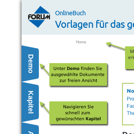
OnlineBuch
Vorlagen für das 
Home
Demo
No
Kapitel
Pro
Fac
Th