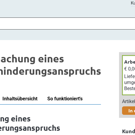
Ku
achung eines
Arbe
minderungsanspruchs
€ 0,
Liefe
umge
Best
Inhaltsübersicht
So funktioniert's
Artik
In
ng eines
erungsanspruchs
Kund