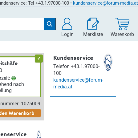
ndenservice: Tel +43.1.97000-100 •
kundenservice@forum-media.at
Login
Merkliste
Warenkorb
Kundenservice
itshilfe
Telefon
+43.1.97000-
00
100
rzeit:
kundenservice@forum-
hend nach
media.at
ellung
elnummer: 1075009
 den Warenkorb
enservice