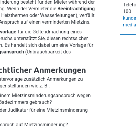
inderung besteht für den Mieter während der
Telef
ng. Wenn der Vermieter die
Beeinträchtigung
100
n Heizthermen oder Wasserleitungen), verfällt
kunde
Anspruch auf einen verminderten Mietzins.
media
vorlage
für die Geltendmachung eines
chs unterstützt Sie, diesen rechtssicher
n. Es handelt sich dabei um eine Vorlage für
gsanspruch
(Unbrauchbarkeit des
echtlicher Anmerkungen
ustervorlage zusätzlich Anmerkungen zu
genstellungen wie z. B.:
einem Mietzinsminderungsanspruch wegen
 Badezimmers gebrauch?
der Judikatur für eine Mietzinsminderung
nspruch auf Mietzinsminderung?