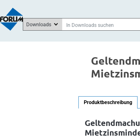
Downloads
In Downloads suchen
In News suchen
Im Shop suchen
Geltendm
In Seminaren suchen
Mietzins
Produktbeschreibung
Geltendmachu
Mietzinsmind