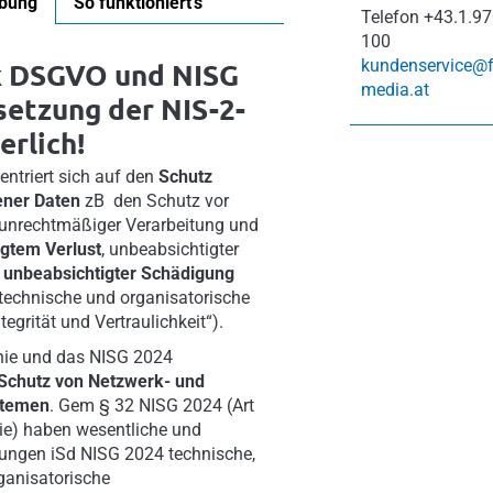
ibung
So funktioniert's
Telefon
+43.1.97
100
kundenservice@
k DSGVO und NISG
media.at
etzung der NIS-2-
erlich!
ntriert sich auf den
Schutz
ner Daten
zB den Schutz vor
 unrechtmäßiger Verarbeitung und
gtem Verlust
, unbeabsichtigter
 unbeabsichtigter Schädigung
technische und organisatorische
grität und Vertraulichkeit“).
inie und das NISG 2024
Schutz von Netzwerk- und
stemen
. Gem § 32 NISG 2024 (Art
nie) haben wesentliche und
tungen iSd NISG 2024 technische,
ganisatorische