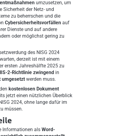
mentmaßnahmen
umzusetzen, um
ie Sicherheit der Netz- und
teme zu beherrschen und die
on
Cybersicherheitsvorfällen
auf
rer Dienste und auf andere
ndern oder möglichst gering zu
setzwerdung des NISG 2024
warten, derzeit ist mit einem
der ersten Jahreshälfte 2025 zu
IS-2-Richtlinie zwingend
in
t umgesetzt
werden muss.
nden
kostenlosen Dokument
its jetzt einen nützlichen Überblick
ISG 2024, ohne lange dafür im
 zu müssen.
eile
e Informationen als
Word-