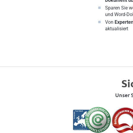
Dokument übe
Sparen Sie we
und Word-Do
Von
Experte
aktualisiert
Si
Unser S