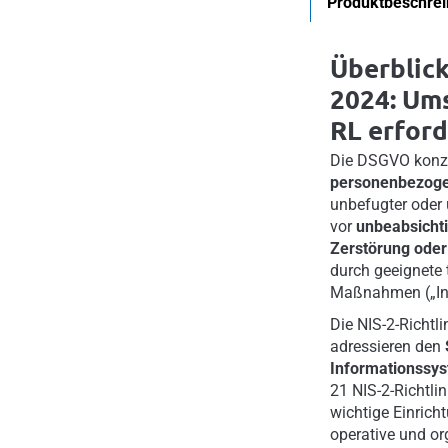
Produktbeschre
Überblic
2024: Ums
RL erford
Die DSGVO konze
personenbezoge
unbefugter oder
vor
unbeabsichti
Zerstörung oder
durch geeignete 
Maßnahmen („Inte
Die NIS-2-Richtl
adressieren den
Informationssy
21 NIS-2-Richtli
wichtige Einrich
operative und or