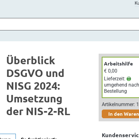
Ku
Überblick
Arbeitshilfe
DSGVO und
€ 0,00
Lieferzeit:
NISG 2024:
umgehend nac
Bestellung
Umsetzung
Artikelnummer: 
der NIS-2-RL
In den Ware
Kundenservic