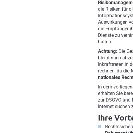
Risikomanage
die Risiken für d
Informationssys
Auswirkungen v
die Empfänger ih
Dienste zu verhi
halten.
Achtung:
Die Ge
bleibt noch abzu
Inkrafttreten in 
rechnen, da die
N
nationales Rech
In dem vorliege
erhalten Sie bere
zur DSGVO und N
Internet suchen
Ihre Vort
Rechtssicher