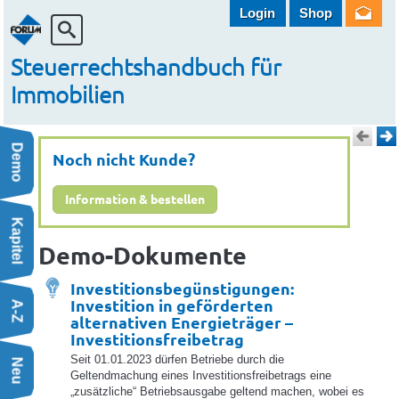
Login
Shop
Steuerrechtshandbuch für
Immobilien
Demo
Noch nicht Kunde?
Information & bestellen
ternativen Energieträger – Investitionsfreibetrag | Fachbeitrag
Kapitel
Demo-Dokumente
erechnungsgrundlage gem § 30 Abs 3 und 4 EStG | Schriftsatzmuster
Investitionsbegünstigungen:
er
Investition in geförderten
A-Z
alternativen Energieträger –
 UmgrStG in eine GmbH | Erklärung
Investitionsfreibetrag
Seit 01.01.2023 dürfen Betriebe durch die
Neu
Geltendmachung eines Investitionsfreibetrags eine
„zusätzliche“ Betriebsausgabe geltend machen, wobei es