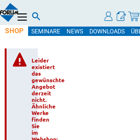
Menü
SHOP
SEMINARE
NEWS
DOWNLOADS
ÜB
Leider
existiert
das
gewünschte
Angebot
derzeit
nicht.
Ähnliche
Werke
finden
Sie
im
Webshop: