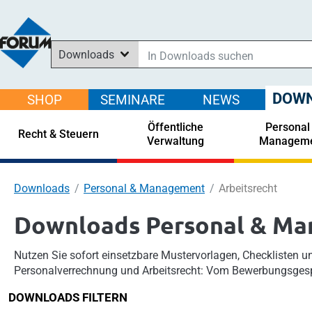
Downloads
In Downloads suchen
In News suchen
DOW
SHOP
SEMINARE
NEWS
Im Shop suchen
Öffentliche
Personal
In Seminaren suchen
Recht & Steuern
Verwaltung
Managem
Downloads
Personal & Management
Arbeitsrecht
Downloads Personal & M
Nutzen Sie sofort einsetzbare Mustervorlagen, Checklisten un
Personalverrechnung und Arbeitsrecht: Vom Bewerbungsgesp
DOWNLOADS FILTERN