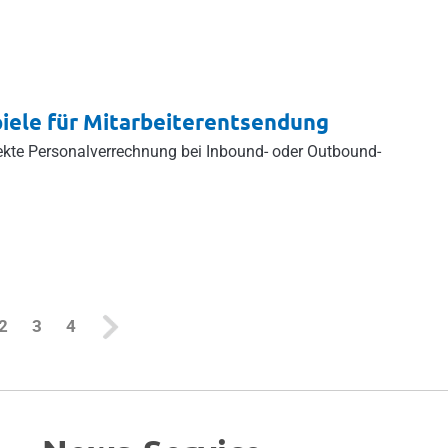
iele für Mitarbeiterentsendung
rrekte Personalverrechnung bei Inbound- oder Outbound-
rrent)
2
3
4