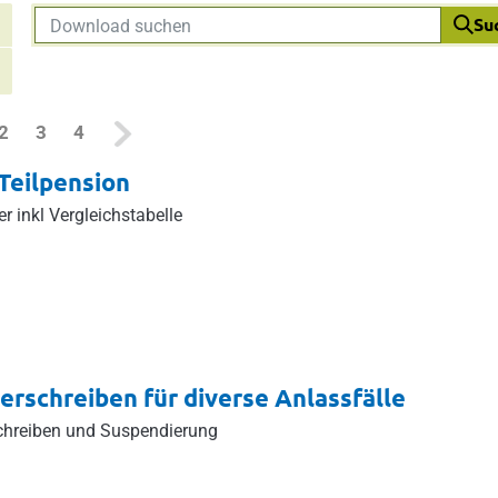
Su
rrent)
2
3
4
Teilpension
er inkl Vergleichstabelle
erschreiben für diverse Anlassfälle
chreiben und Suspendierung