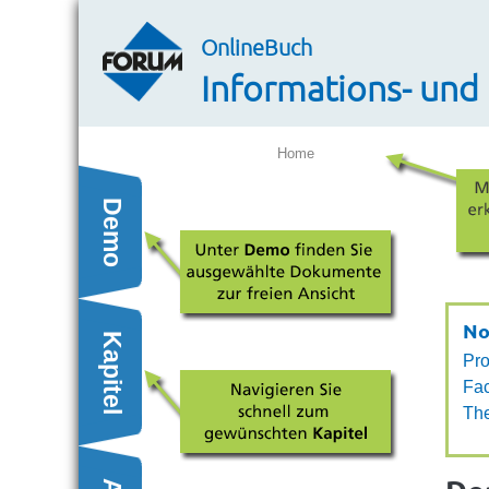
OnlineBuch
Informations- und
Home
Demo
No
Kapitel
Pro
Fac
NEU
Th
geber | Fachbeitrag