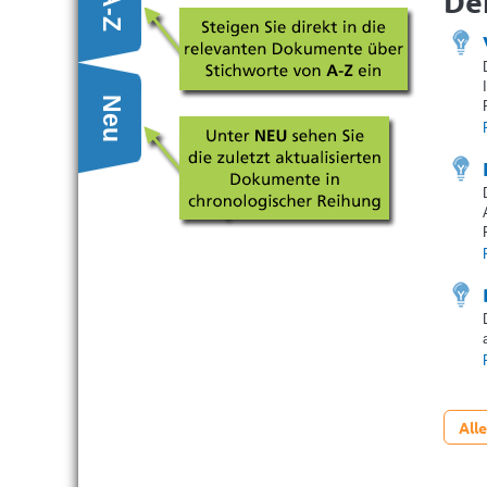
De
A-Z
Neu
All
toren-Auftraggeber