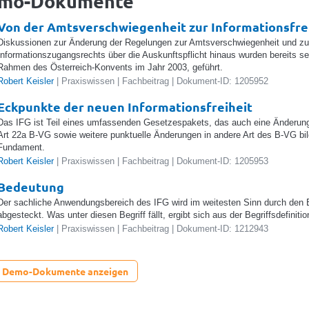
mo-Dokumente
Von der Amtsverschwiegenheit zur Informationsfre
Diskussionen zur Änderung der Regelungen zur Amtsverschwiegenheit und zu
Informationszugangsrechts über die Auskunftspflicht hinaus wurden bereits sei
Rahmen des Österreich-Konvents im Jahr 2003, geführt.
Robert Keisler
| Praxiswissen | Fachbeitrag | Dokument-ID: 1205952
Eckpunkte der neuen Informationsfreiheit
Das IFG ist Teil eines umfassenden Gesetzespakets, das auch eine Änderung
Art 22a B-VG sowie weitere punktuelle Änderungen in andere Art des B-VG bi
Fundament.
Robert Keisler
| Praxiswissen | Fachbeitrag | Dokument-ID: 1205953
Bedeutung
Der sachliche Anwendungsbereich des IFG wird im weitesten Sinn durch den Be
abgesteckt. Was unter diesen Begriff fällt, ergibt sich aus der Begriffsdefiniti
Robert Keisler
| Praxiswissen | Fachbeitrag | Dokument-ID: 1212943
e Demo-Dokumente anzeigen