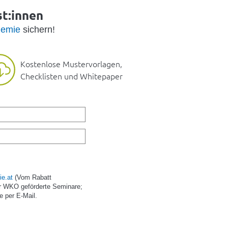
st:innen
emie
sichern!
Kostenlose Mustervorlagen,
Checklisten und Whitepaper
e.at
(Vom Rabatt
r WKO geförderte Seminare;
e per E-Mail.