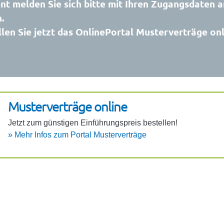
t melden Sie sich bitte mit Ihren Zugangsdaten a
.
len Sie jetzt das OnlinePortal Musterverträge on
Muster­ver­träge online
Jetzt zum güns­tigen Einfüh­rungs­preis bestellen!
»
Mehr Infos zum Portal Muster­ver­träge