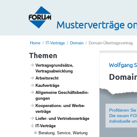
Musterverträge on
Home
IT-Verträge
Domain
Domain-Übertragsvertrag
Themen
Wolfgang S
Vertrags­grund­sätze,
Vertrags­ab­wick­lung
Domain
Arbeits­recht
Kauf­ver­träge
Allge­meine Geschäfts­be­din­
gungen
Koope­ra­tions- und Werbe­
Profitieren Si
ver­träge
Die neuen FOR
Liefer- und Vertriebs­ver­träge
individuelle u
IT-Verträge
Bera­tung, Service, Wartung