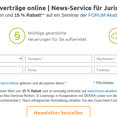
erträge online | News-Service für Juri
den und
15 % Rabatt
** auf ein Seminar der
FORUM Akad
Wichtige gesetzliche
Neuerungen für Sie aufbereitet
* Pflichtfelder
utzrichtlinie
gelesen und akzeptiere diese.*
einen Wert von
15 % Rabatt
und ist einmalig einlösbar auf
www.forum-akademi
e Abo-Seminar-Reihen, E-Learnings in Kooperation mit DEKRA sowie von de
kombinierbar.). Nach erfolgreicher Anmeldung erhalten Sie den Gutschein-Cod
Newsletter bestellen