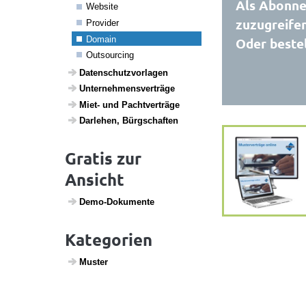
Als Abonnen
Website
zuzugreifen
Provider
Domain
Oder bestel
Outsour­cing
Daten­schutz­vor­lagen
Unter­neh­mens­ver­träge
Miet- und Pacht­ver­träge
Darlehen, Bürg­schaften
Gratis zur
Ansicht
Demo-Doku­mente
Kategorien
Muster