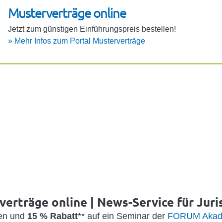
Muster­ver­träge online
Jetzt zum güns­tigen Einfüh­rungs­preis bestellen!
»
Mehr Infos zum Portal Muster­ver­träge
erträge online | News-Service für Juri
den und
15 % Rabatt
** auf ein Seminar der
FORUM Akad