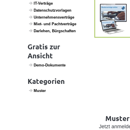
IT-Verträge
Daten­schutz­vor­lagen
Unter­neh­mens­ver­träge
Miet- und Pacht­ver­träge
Darlehen, Bürg­schaften
Gratis zur
Ansicht
Demo-Doku­mente
Kategorien
Muster
Musterv
Jetzt anmel