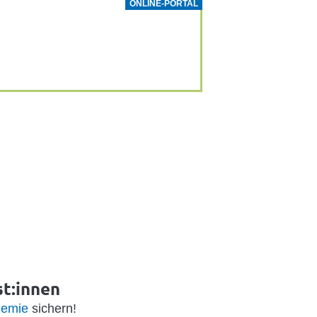
ONLINE-PORTAL
st:innen
emie
sichern!