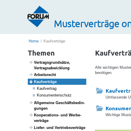
Musterverträge on
Home
Kaufverträge
Themen
Kaufvertr
Vertrags­grund­sätze,
Alle wichtigen Muste
Vertrags­ab­wick­lung
benötigen.
Arbeits­recht
Kauf­ver­träge
Kauf­ver­trag
Kaufvert
Konsu­men­ten­schutz
Umfassende Unt
Allge­meine Geschäfts­be­din­
Konsumen
gungen
Wichtige Muste
Koope­ra­tions- und Werbe­
ver­träge
Liefer- und Vertriebs­ver­träge