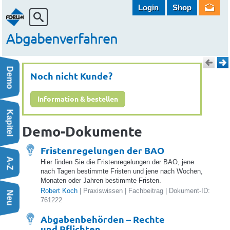
Login
Shop
Abgabenverfahren
Demo
Noch nicht Kunde?
Information & bestellen
Kapitel
Demo-Dokumente
 | Fachbeitrag
Fristenregelungen der BAO
A-Z
Hier finden Sie die Fristenregelungen der BAO, jene
99 BAO im eigenen Wirkungsbereich der Gemeinde | Behördenschriftsa
nach Tagen bestimmte Fristen und jene nach Wochen,
eiten des EWB der Gemeinde bis zu vier Wochen | Schriftsatzmuster
Monaten oder Jahren bestimmte Fristen.
Robert Koch
| Praxiswissen | Fachbeitrag | Dokument-ID:
 DataBox | Fachbeitrag
Neu
761222
Abgabenbehörden – Rechte
und Pflichten