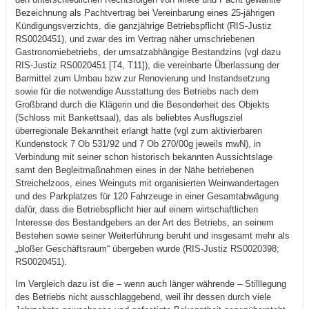
Bezeichnung als Pachtvertrag bei Vereinbarung eines 25-jährigen
Kündigungsverzichts, die ganzjährige Betriebspflicht (RIS-Justiz
RS0020451), und zwar des im Vertrag näher umschriebenen
Gastronomiebetriebs, der umsatzabhängige Bestandzins (vgl dazu
RIS-Justiz RS0020451 [T4, T11]), die vereinbarte Überlassung der
Barmittel zum Umbau bzw zur Renovierung und Instandsetzung
sowie für die notwendige Ausstattung des Betriebs nach dem
Großbrand durch die Klägerin und die Besonderheit des Objekts
(Schloss mit Bankettsaal), das als beliebtes Ausflugsziel
überregionale Bekanntheit erlangt hatte (vgl zum aktivierbaren
Kundenstock 7 Ob 531/92 und 7 Ob 270/00g jeweils mwN), in
Verbindung mit seiner schon historisch bekannten Aussichtslage
samt den Begleitmaßnahmen eines in der Nähe betriebenen
Streichelzoos, eines Weinguts mit organisierten Weinwandertagen
und des Parkplatzes für 120 Fahrzeuge in einer Gesamtabwägung
dafür, dass die Betriebspflicht hier auf einem wirtschaftlichen
Interesse des Bestandgebers an der Art des Betriebs, an seinem
Bestehen sowie seiner Weiterführung beruht und insgesamt mehr als
„bloßer Geschäftsraum“ übergeben wurde (RIS-Justiz RS0020398;
RS0020451).
Im Vergleich dazu ist die – wenn auch länger währende – Stilllegung
des Betriebs nicht ausschlaggebend, weil ihr dessen durch viele