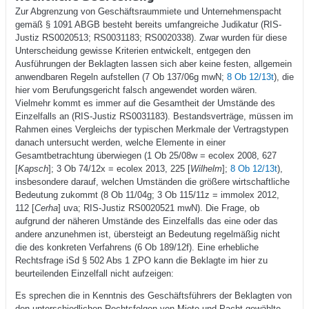
Zur Abgrenzung von Geschäftsraummiete und Unternehmenspacht
gemäß § 1091 ABGB besteht bereits umfangreiche Judikatur (RIS-
Justiz RS0020513; RS0031183; RS0020338). Zwar wurden für diese
Unterscheidung gewisse Kriterien entwickelt, entgegen den
Ausführungen der Beklagten lassen sich aber keine festen, allgemein
anwendbaren Regeln aufstellen (7 Ob 137/06g mwN;
8 Ob 12/13t
), die
hier vom Berufungsgericht falsch angewendet worden wären.
Vielmehr kommt es immer auf die Gesamtheit der Umstände des
Einzelfalls an (RIS-Justiz RS0031183). Bestandsverträge, müssen im
Rahmen eines Vergleichs der typischen Merkmale der Vertragstypen
danach untersucht werden, welche Elemente in einer
Gesamtbetrachtung überwiegen (1 Ob 25/08w = ecolex 2008, 627
[
Kapsch
]; 3 Ob 74/12x = ecolex 2013, 225 [
Wilhelm
];
8 Ob 12/13t
),
insbesondere darauf, welchen Umständen die größere wirtschaftliche
Bedeutung zukommt (8 Ob 11/04g; 3 Ob 115/11z = immolex 2012,
112 [
Cerha
] uva; RIS-Justiz RS0020521 mwN). Die Frage, ob
aufgrund der näheren Umstände des Einzelfalls das eine oder das
andere anzunehmen ist, übersteigt an Bedeutung regelmäßig nicht
die des konkreten Verfahrens (6 Ob 189/12f). Eine erhebliche
Rechtsfrage iSd § 502 Abs 1 ZPO kann die Beklagte im hier zu
beurteilenden Einzelfall nicht aufzeigen:
Es sprechen die in Kenntnis des Geschäftsführers der Beklagten von
den unterschiedlichen Rechtsfolgen von Miete und Pacht gewählte