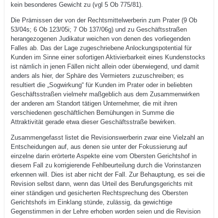
kein besonderes Gewicht zu (vgl 5 Ob 775/81).
Die Prämissen der von der Rechtsmittelwerberin zum Prater (9 Ob
53/04s; 6 Ob 123/05i; 7 Ob 137/06g) und zu Geschäftsstraßen
herangezogenen Judikatur weichen von denen des vorliegenden
Falles ab. Das der Lage zugeschriebene Anlockungspotential für
Kunden im Sinne einer sofortigen Aktivierbarkeit eines Kundenstocks
ist nämlich in jenen Fällen nicht allein oder überwiegend, und damit
anders als hier, der Sphäre des Vermieters zuzuschreiben; es
resultiert die „Sogwirkung“ für Kunden im Prater oder in beliebten
Geschäftsstraßen vielmehr maßgeblich aus dem Zusammenwirken
der anderen am Standort tätigen Unternehmer, die mit ihren
verschiedenen geschäftlichen Bemühungen in Summe die
Attraktivität gerade etwa dieser Geschäftsstraße bewirken.
Zusammengefasst listet die Revisionswerberin zwar eine Vielzahl an
Entscheidungen auf, aus denen sie unter der Fokussierung auf
einzelne darin erörterte Aspekte eine vom Obersten Gerichtshof in
diesem Fall zu korrigierende Fehlbeurteilung durch die Vorinstanzen
erkennen will. Dies ist aber nicht der Fall. Zur Behauptung, es sei die
Revision selbst dann, wenn das Urteil des Berufungsgerichts mit
einer ständigen und gesicherten Rechtsprechung des Obersten
Gerichtshofs im Einklang stünde, zulässig, da gewichtige
Gegenstimmen in der Lehre erhoben worden seien und die Revision