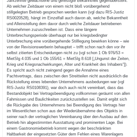
Jahrzehnte gewachsene und gefestigte Bekanntheit gegenübersteht.
Ab welcher Zeitdauer von einem nicht bloß vorübergehend
stillgelegten Betrieb gesprochen werden kann (vgl dazu RIS-Justiz
RS0020528), hängt im Einzelfall auch davon ab, welche Bekanntheit
und Alleinstellung dem davor durch welche Zeitdauer betriebenen
Unternehmen zuzuschreiben ist. Dass eine längere
Unterbrechungsperiode überhaupt nur bei kriegsbedingter
Unterbrechung eine vorübergehende Stilllegung bewirken könne – wie
von der Revisionswerberin behauptet – trifft schon nach den vor ihr
selbst zitierten Entscheidungen nicht zu (vgl schon 1 Ob 976/53 =
MietSlg 4.035 und 1 Ob 155/61 = MietSlg 8.618 [„Ungunst der Zeiten,
Krieg und Kriegsnachwirkungen, Alter und Krankheit des Inhabers“]).
Es spricht auch nicht zwingend gegen die Annahme eines
Pachtvertrags, dass zwischen den Streitteilen nicht ausdrücklich die
Rückstellung eines lebenden Unternehmens ausbedungen war (vgl
RIS-Justiz RS0108391), war doch auch nicht vereinbart, dass das
Bestandobjekt bei Vertragsbeendigung vollkommen geräumt von allen
Fahrnissen und Baulichkeiten zurückzustellen sei. Damit ergibt sich
die Rückgabe des Unternehmens bei Beendigung des Vertrags hier
im Wesentlichen schon aus der Wiederübernahme des Objekts in
seiner nach der vertraglichen Vereinbarung über den Ausbau auf den
Betrieb hin abgestimmten Ausstattung und prominenten Lage. Bei
einem Gastronomiebetrieb kommt wegen der beschränkten
Haltbarkeit der eingesetzten Güter dem Fehlen eines Warenlagers