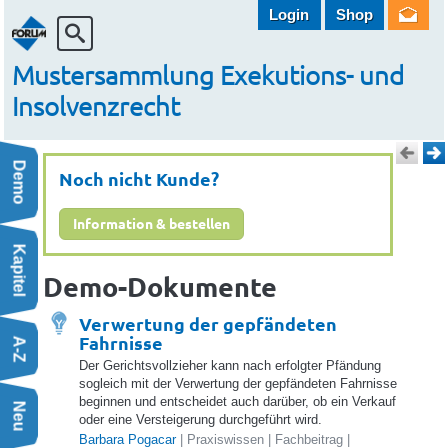
Login
Shop
Mustersammlung Exekutions- und
Insolvenzrecht
Demo
Noch nicht Kunde?
Information & bestellen
Kapitel
| Schriftsatzmuster
Demo-Dokumente
ftsatzmuster
satzmuster
Verwertung der gepfändeten
rderung | Schriftsatzmuster
Fahrnisse
A-Z
nanzamt | Korrespondenz
Der Gerichtsvollzieher kann nach erfolgter Pfändung
t gem § 157i IO – Übergabe von Forderungen | Schriftsatzmuster
sogleich mit der Verwertung der gepfändeten Fahrnisse
beginnen und entscheidet auch darüber, ob ein Verkauf
hriftsatzmuster
Neu
oder eine Versteigerung durchgeführt wird.
erhandlung gegen die Interessen der Gläubiger | Schriftsatzmuster
Barbara Pogacar
| Praxiswissen | Fachbeitrag |