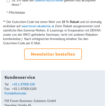
Ja, ich habe die
Datenschutzrichtlinie
gelesen und akzeptiere
diese.*
* Pflichtfelder
** Der Gutschein-Code hat einen Wert von
15 % Rabatt
und ist einmalig
einlösbar auf
www.forum-akademie.at
(Vom Rabatt ausgenommen sind
sämtliche Abo-Seminar-Reihen, E-Learnings in Kooperation mit DEKRA
sowie von der WKO geförderte Seminare; nicht mit anderen Rabatten
kombinierbar.). Nach erfolgreicher Anmeldung erhalten Sie den
Gutschein-Code per E-Mail.
Newsletter bestellen
Kundenservice
Tel
+43.1.97000-100
Fax
+43.1.97000-5100
Kontaktformular
FM Forum Business Solutions GmbH
Dresdner Straße 45