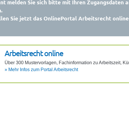
t melden Sie sich bitte mit Ihren Zugangsdaten a
.
len Sie jetzt das OnlinePortal Arbeitsrecht onlin
Arbeits­recht online
Über 300 Muster­vor­lagen, Fach­in­for­ma­tion zu Arbeits­zeit, 
»
Mehr Infos zum Portal Arbeits­recht