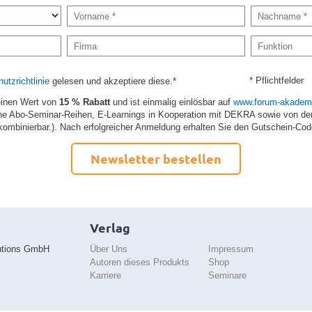
* Pflichtfelder
utzrichtlinie
gelesen und akzeptiere diese.*
einen Wert von
15 % Rabatt
und ist einmalig einlösbar auf
www.forum-akademi
e Abo-Seminar-Reihen, E-Learnings in Kooperation mit DEKRA sowie von de
kombinierbar.). Nach erfolgreicher Anmeldung erhalten Sie den Gutschein-Cod
Newsletter bestellen
Verlag
utions GmbH
Über Uns
Impressum
Autoren dieses Produkts
Shop
Karriere
Seminare