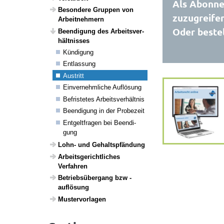
Als Abonnen
Beson­dere Gruppen von
zuzugreifen
Arbeit­neh­mern
Oder bestel
Been­di­gung des Arbeits­ver­
hält­nisses
Kündi­gung
Entlas­sung
Austritt
Einver­nehm­liche Auflö­sung
Befris­tetes Arbeits­ver­hältnis
Been­di­gung in der Probe­zeit
Entgelt­fragen bei Been­di­
gung
Lohn- und Gehalts­pfän­dung
Arbeits­ge­richt­li­ches
Verfahren
Betriebs­über­gang bzw -
auflö­sung
Muster­vor­lagen