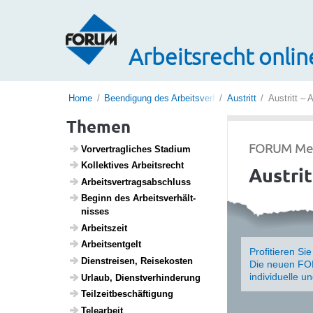
Arbeitsrecht onlin
Home
Beendigung des Arbeitsverhältnisses
Austritt
Austritt – 
Themen
FORUM Medi
Vorver­trag­li­ches Stadium
Kollek­tives Arbeits­recht
Austrit
Arbeits­ver­trags­ab­schluss
Beginn des Arbeits­ver­hält­
nisses
Arbeits­zeit
Arbeits­ent­gelt
Profitieren Si
Dien­st­reisen, Reise­kosten
Die neuen FOR
individuelle u
Urlaub, Dienst­ver­hin­de­rung
Teil­zeit­be­schäf­ti­gung
Telea­r­beit