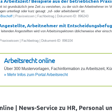
ls Arbeitszeit? Beispiele aus der betrieblichen Praxi
eit ist grundsätzlich jene Zeit zu verstehen, zu der sich der Arbeitnehmer im 
n unterliegt oder kurz gesagt: „ruf- oder arbeitsbereit“ ist.
-Bischoff
| Praxiswissen | Fachbeitrag | Dokument-ID: 896243
Angestellte, Arbeitnehmer mit Entscheidungsbefug
 leitenden Angestellten wird von Arbeitsinspektoren üblicherweise eher einschrä
Praxiswissen | Fachbeitrag | Dokument-ID: 896104
Arbeits­recht online
Über 300 Muster­vor­lagen, Fach­in­for­ma­tion zu Arbeits­zeit, 
»
Mehr Infos zum Portal Arbeits­recht
nline | News-Service zu HR, Personal u