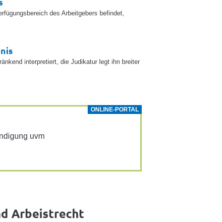
s
Verfügungsbereich des Arbeitgebers befindet,
nis
nkend interpretiert, die Judikatur legt ihn breiter
ONLINE-PORTAL
Kündi­gung uvm
nd Arbeistrecht