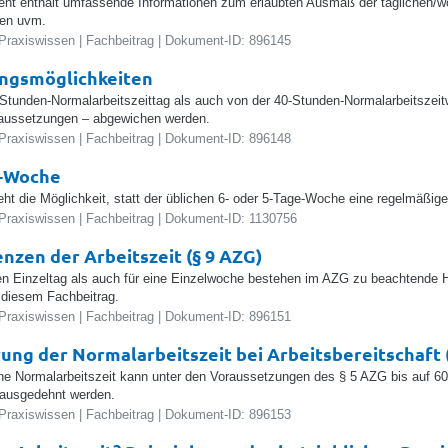
t enthält umfassende Informationen zum erlaubten Ausmaß der täglichen/wöc
nen uvm.
Praxiswissen | Fachbeitrag | Dokument-ID: 896145
ngsmöglichkeiten
tunden-Normalarbeitszeittag als auch von der 40-Stunden-Normalarbeitszei
raussetzungen – abgewichen werden.
Praxiswissen | Fachbeitrag | Dokument-ID: 896148
e-Woche
eht die Möglichkeit, statt der üblichen 6- oder 5-Tage-Woche eine regelmäßi
Praxiswissen | Fachbeitrag | Dokument-ID: 1130756
nzen der Arbeitszeit (§ 9 AZG)
en Einzeltag als auch für eine Einzelwoche bestehen im AZG zu beachtende H
n diesem Fachbeitrag.
Praxiswissen | Fachbeitrag | Dokument-ID: 896151
ung der Normalarbeitszeit bei Arbeitsbereitschaft 
he Normalarbeitszeit kann unter den Voraussetzungen des § 5 AZG bis auf 60 
 ausgedehnt werden.
Praxiswissen | Fachbeitrag | Dokument-ID: 896153