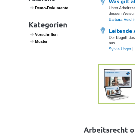
Was gilt a
Unter Arbeitsz
Demo-Doku­mente
dessen Weisunge
Barbara Reichl
Kategorien
Leitende 
Vorschriften
Der Begriff des
Muster
aus.
Sylvia Unger
| 
Arbeitsrecht o