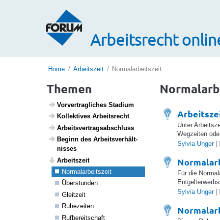
Arbeitsrecht onlin
Home
Arbeitszeit
Normalarbeitszeit
Themen
Normalarb
Vorver­trag­li­ches Stadium
Arbeitsze
Kollek­tives Arbeits­recht
Unter Arbeitsz
Arbeits­ver­trags­ab­schluss
Wegzeiten oder
Beginn des Arbeits­ver­hält­
Sylvia Unger
| 
nisses
Normalarb
Arbeits­zeit
Norma­l­a­r­beits­zeit
Für die Normal
Entgelterwerbs
Über­stunden
Sylvia Unger
| 
Gleit­zeit
Ruhe­zeiten
Normalarb
Rufbe­reit­schaft