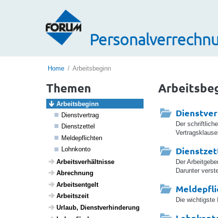
Personalverrechnu
Home
Arbeitsbeginn
Themen
Arbeitsbe
Arbeits­be­ginn
Dienstver
Dienst­ver­trag
Der schriftlic
Dienst­zettel
Vertragsklausel
Melde­pflichten
Dienstzet
Lohn­konto
Arbeits­ver­hält­nisse
Der Arbeitgebe
Darunter verst
Abrech­nung
Arbeits­ent­gelt
Meldepfli
Arbeits­zeit
Die wichtigste
Urlaub, Dienst­ver­hin­de­rung
Lohnkont