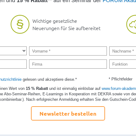
den und
15 % Rabatt
** auf ein Seminar der
FORUM Akad
Wichtige gesetzliche
Neuerungen für Sie aufbereitet
* Pflichtfelder
utzrichtlinie
gelesen und akzeptiere diese.*
einen Wert von
15 % Rabatt
und ist einmalig einlösbar auf
www.forum-akademi
e Abo-Seminar-Reihen, E-Learnings in Kooperation mit DEKRA sowie von de
kombinierbar.). Nach erfolgreicher Anmeldung erhalten Sie den Gutschein-Cod
Newsletter bestellen