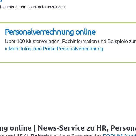
itnehmer ist ein Lohnkonto anzulegen.
Perso­na­l­ver­rech­nung online
Über 100 Muster­vor­lagen, Fach­in­for­ma­tion und Beispiele z
»
Mehr Infos zum Portal Perso­na­l­ver­rech­nung
g online | News-Service zu HR, Person