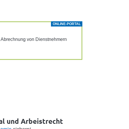
ONLINE-PORTAL
ur Abrech­nung von Dienst­neh­mern
al und Arbeistrecht