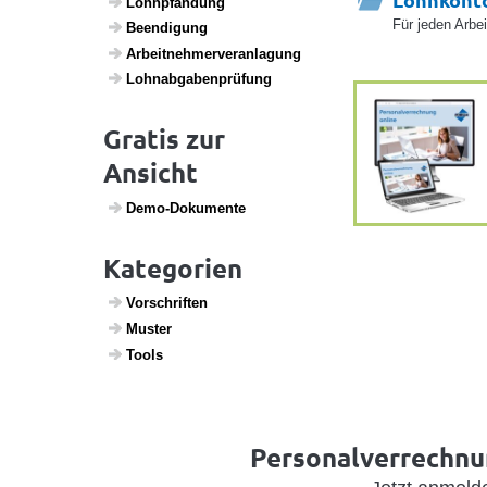
Lohn­pfän­dung
Für jeden Arbe
Been­di­gung
Arbeit­neh­mer­ver­an­la­gung
Lohn­ab­ga­ben­prü­fung
Gratis zur
Ansicht
Demo-Doku­mente
Kategorien
Vorschriften
Muster
Tools
Personalverrechnun