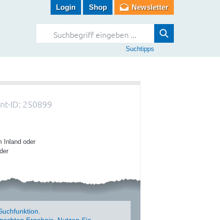
Login
Shop
Newsletter
Suchtipps
t-ID: 250899
m Inland oder
der
Suchfunktion.
schten Ergebnis. Nutzen Sie