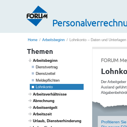
Personalverrechnu
Home
Arbeitsbeginn
Lohnkonto – Daten und Unterlagen
Themen
FORUM Media
Arbeits­be­ginn
Dienst­ver­trag
Lohnko
Dienst­zettel
Melde­pflichten
Der Arbeitgeber
Lohn­konto
Ausland geführt
Abgabenbehörde 
Arbeits­ver­hält­nisse
Abrech­nung
Arbeits­ent­gelt
Arbeits­zeit
Urlaub, Dienst­ver­hin­de­rung
Profitieren Si
Die neuen FOR