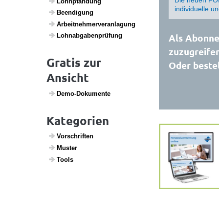
Lohn­pfän­dung
individuelle u
Been­di­gung
Arbeit­neh­mer­ver­an­la­gung
Als Abonnen
Lohn­ab­ga­ben­prü­fung
zuzugreifen
Gratis zur
Oder bestel
Ansicht
Demo-Doku­mente
Kategorien
Vorschriften
Muster
Tools