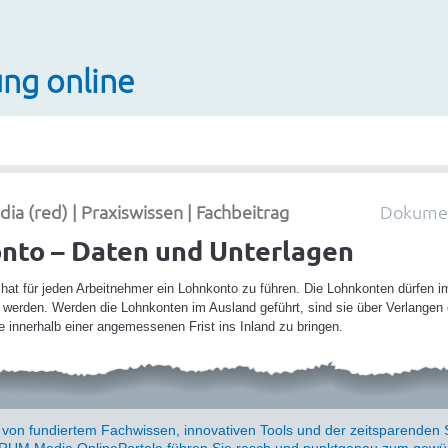
ng online
 (red) | Praxiswissen | Fachbeitrag
Dokumen
nto – Daten und Unterlagen
 hat für jeden Arbeitnehmer ein Lohnkonto zu führen. Die Lohnkonten dürfen i
 werden. Werden die Lohnkonten im Ausland geführt, sind sie über Verlangen 
innerhalb einer angemessenen Frist ins Inland zu bringen.
e von fundiertem Fachwissen, innovativen Tools und der zeitsparenden 
UM Media OnlinePortale führen Sie rasch und punktgenau zum gewün