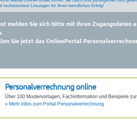
nd rechtssichere Lösungen für Ihren beruflichen Erfolg!
t melden Sie sich bitte mit Ihren Zugangsdaten a
.
len Sie jetzt das OnlinePortal Personalverrechnu
Perso­na­l­ver­rech­nung online
Über 100 Muster­vor­lagen, Fach­in­for­ma­tion und Beispiele z
»
Mehr Infos zum Portal Perso­na­l­ver­rech­nung