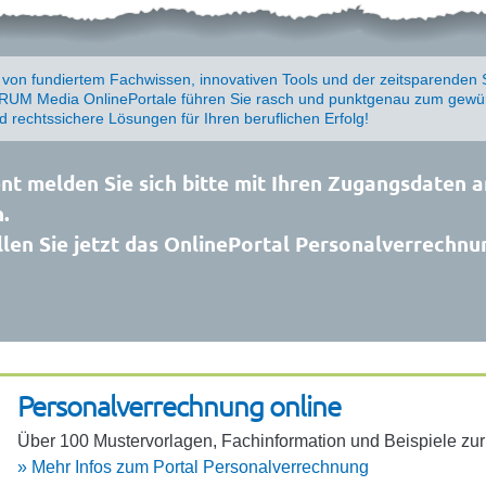
e von fundiertem Fachwissen, innovativen Tools und der zeitsparenden 
UM Media OnlinePortale führen Sie rasch und punktgenau zum gewün
nd rechtssichere Lösungen für Ihren beruflichen Erfolg!
t melden Sie sich bitte mit Ihren Zugangsdaten a
.
len Sie jetzt das OnlinePortal Personalverrechnu
Perso­na­l­ver­rech­nung online
Über 100 Muster­vor­lagen, Fach­in­for­ma­tion und Beispiele z
»
Mehr Infos zum Portal Perso­na­l­ver­rech­nung