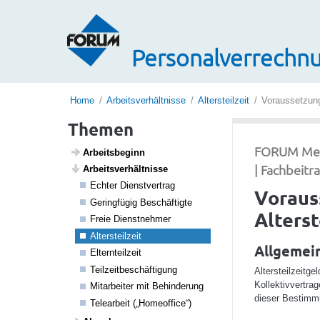
Personalverrechnu
Home
Arbeitsverhältnisse
Altersteilzeit
Voraussetzung
Themen
FORUM Media
Arbeits­be­ginn
| Fachbeitr
Arbeits­ver­hält­nisse
Echter Dienst­ver­trag
Voraus
Gering­fügig Beschäf­tigte
Alterst
Freie Dienst­nehmer
Alters­teil­zeit
Allgemei
Eltern­teil­zeit
Teil­zeit­be­schäf­ti­gung
Altersteilzeitg
Kollektivvertrag
Mita­r­beiter mit Behin­de­rung
dieser Bestimm
Telea­r­beit („Home­of­fice“)