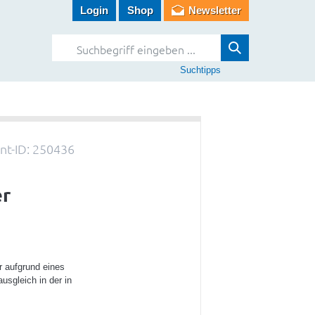
Login
Shop
Newsletter
Suchtipps
t-ID: 250436
er
r aufgrund eines
usgleich in der in