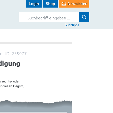
Login
Shop
Newsletter
Suchtipps
t-ID: 255977
digung
 rechts- oder
r diesen Begriff,