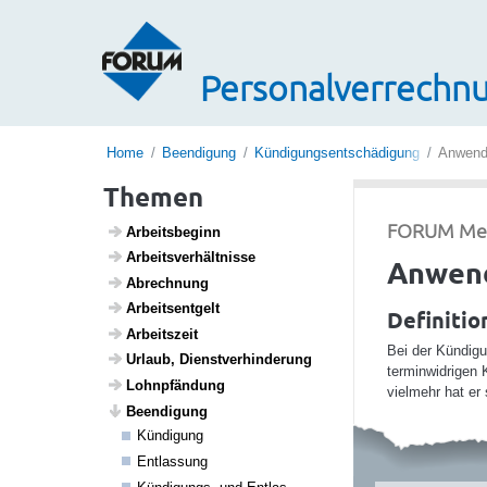
Personalverrechnu
Home
Beendigung
Kündigungsentschädigung
Anwendu
Themen
FORUM Media
Arbeits­be­ginn
Arbeits­ver­hält­nisse
Anwend
Abrech­nung
Arbeits­ent­gelt
Definitio
Arbeits­zeit
Bei der Kündigu
Urlaub, Dienst­ver­hin­de­rung
terminwidrigen 
Lohn­pfän­dung
vielmehr hat er 
Been­di­gung
Kündi­gung
Entlas­sung