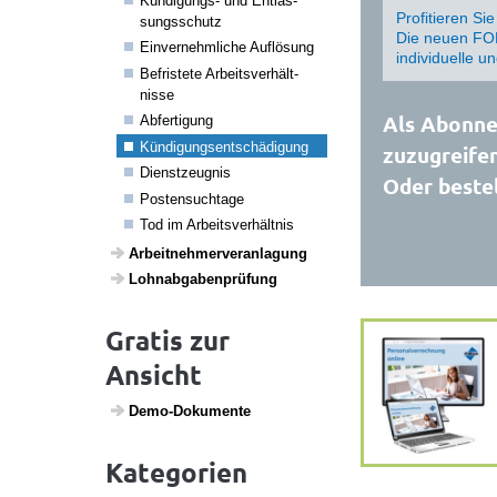
Kündi­gungs- und Entlas­
Profitieren Si
sungs­schutz
Die neuen FOR
Einver­nehm­liche Auflö­sung
individuelle u
Befris­tete Arbeits­ver­hält­
nisse
Als Abonnen
Abfer­ti­gung
Kündi­gungs­ent­schä­di­gung
zuzugreifen
Dienst­zeugnis
Oder bestel
Posten­such­tage
Tod im Arbeits­ver­hältnis
Arbeit­neh­mer­ver­an­la­gung
Lohn­ab­ga­ben­prü­fung
Gratis zur
Ansicht
Demo-Doku­mente
Kategorien