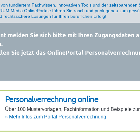
e von fundiertem Fachwissen, innovativen Tools und der zeitsparenden 
UM Media OnlinePortale führen Sie rasch und punktgenau zum gewün
nd rechtssichere Lösungen für Ihren beruflichen Erfolg!
t melden Sie sich bitte mit Ihren Zugangsdaten a
.
len Sie jetzt das OnlinePortal Personalverrechnu
Perso­na­l­ver­rech­nung online
Über 100 Muster­vor­lagen, Fach­in­for­ma­tion und Beispiele z
»
Mehr Infos zum Portal Perso­na­l­ver­rech­nung