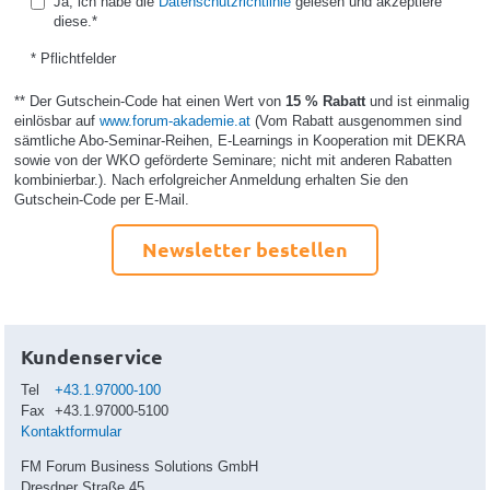
Ja, ich habe die
Datenschutzrichtlinie
gelesen und akzeptiere
diese.*
* Pflichtfelder
** Der Gutschein-Code hat einen Wert von
15 % Rabatt
und ist einmalig
einlösbar auf
www.forum-akademie.at
(Vom Rabatt ausgenommen sind
sämtliche Abo-Seminar-Reihen, E-Learnings in Kooperation mit DEKRA
sowie von der WKO geförderte Seminare; nicht mit anderen Rabatten
kombinierbar.). Nach erfolgreicher Anmeldung erhalten Sie den
Gutschein-Code per E-Mail.
Newsletter bestellen
Kundenservice
Tel
+43.1.97000-100
Fax
+43.1.97000-5100
Kontaktformular
FM Forum Business Solutions GmbH
Dresdner Straße 45