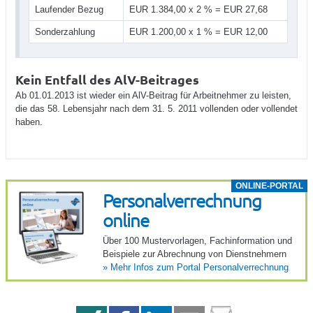
Laufender Bezug
EUR 1.384,00 x 2 % = EUR 27,68
Sonderzahlung
EUR 1.200,00 x 1 % = EUR 12,00
Kein Entfall des AlV-Beitrages
Ab 01.01.2013 ist wieder ein AlV-Beitrag für Arbeitnehmer zu leisten,
die das 58. Lebensjahr nach dem 31. 5. 2011 vollenden oder vollendet
haben.
ONLINE-PORTAL
Perso­na­l­ver­rech­nung
online
Über 100 Muster­vor­lagen, Fach­in­for­ma­tion und
Beispiele zur Abrech­nung von Dienst­neh­mern
»
Mehr Infos zum Portal Perso­na­l­ver­rech­nung