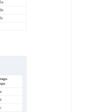
5a
5b
5c
trags-
ppe
a
b
c