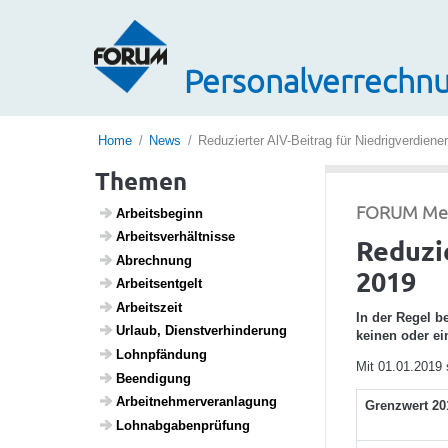
Personalverrechnu
Home
News
Reduzierter AlV-Beitrag für Niedrigverdiene
Themen
FORUM Medi
Arbeits­be­ginn
Arbeits­ver­hält­nisse
Reduzi
Abrech­nung
2019
Arbeits­ent­gelt
Arbeits­zeit
In der Regel b
Urlaub, Dienst­ver­hin­de­rung
keinen oder ei
Lohn­pfän­dung
Mit 01.01.2019 s
Been­di­gung
Arbeit­neh­mer­ver­an­la­gung
Grenzwert 20
Lohn­ab­ga­ben­prü­fung