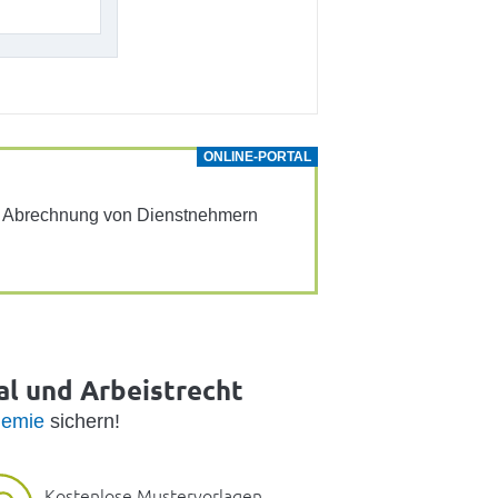
ONLINE-PORTAL
ur Abrech­nung von Dienst­neh­mern
al und Arbeistrecht
emie
sichern!
Kostenlose Mustervorlagen,