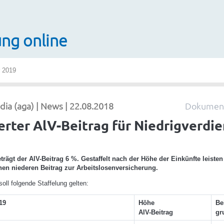
ng online
r 2019
a (aga) | News | 22.08.2018
Dokument
erter AlV-Beitrag für Niedrigverdi
eträgt der AlV-Beitrag 6 %. Gestaffelt nach der Höhe der Einkünfte leiste
nen niederen Beitrag zur Arbeitslosenversicherung.
oll folgende Staffelung gelten:
19
Höhe
Be
AlV-Beitrag
gr