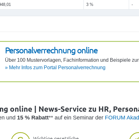
948,01
3 %
-
Perso­na­l­ver­rech­nung online
Über 100 Muster­vor­lagen, Fach­in­for­ma­tion und Beispiele z
»
Mehr Infos zum Portal Perso­na­l­ver­rech­nung
g online | News-Service zu HR, Person
den und
15 % Rabatt
** auf ein Seminar der
FORUM Akad
Wichtige gesetzliche