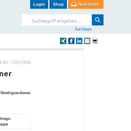
Login
Shop
Newsletter
Suchtipps
-ID: 1005906
ener
n Niedrigverdiener
itrags-
uppe