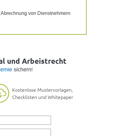
ur Abrech­nung von Dienst­neh­mern
al und Arbeistrecht
emie
sichern!
Kostenlose Mustervorlagen,
Checklisten und Whitepaper