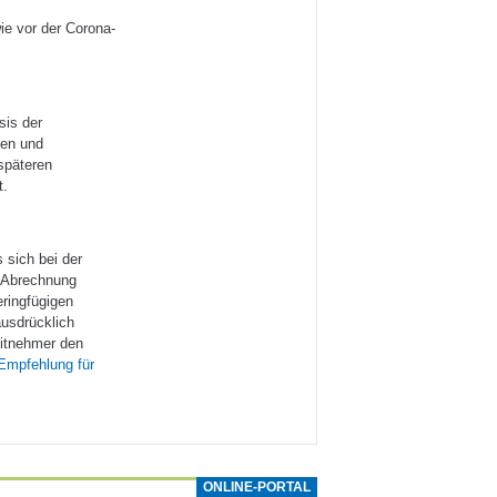
ie vor der Corona-
sis der
den und
späteren
t.
s sich bei der
e Abrechnung
eringfügigen
usdrücklich
eitnehmer den
mpfehlung für
ONLINE-PORTAL