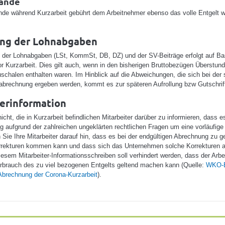
ände
de während Kurzarbeit gebührt dem Arbeitnehmer ebenso das volle Entgelt w
ng der Lohnabgaben
 der Lohnabgaben (LSt, KommSt, DB, DZ) und der SV-Beiträge erfolgt auf Ba
r Kurzarbeit. Dies gilt auch, wenn in den bisherigen Bruttobezügen Überstun
chalen enthalten waren. Im Hinblick auf die Abweichungen, die sich bei der 
abrechnung ergeben werden, kommt es zur späteren Aufrollung bzw Gutschrif
erinformation
cht, die in Kurzarbeit befindlichen Mitarbeiter darüber zu informieren, dass e
g aufgrund der zahlreichen ungeklärten rechtlichen Fragen um eine vorläufig
 Sie Ihre Mitarbeiter darauf hin, dass es bei der endgültigen Abrechnung zu g
rekturen kommen kann und dass sich das Unternehmen solche Korrekturen a
diesem Mitarbeiter-Informationsschreiben soll verhindert werden, dass der Arb
rbrauch des zu viel bezogenen Entgelts geltend machen kann (Quelle:
WKO-E
 Abrechnung der Corona-Kurzarbeit
).