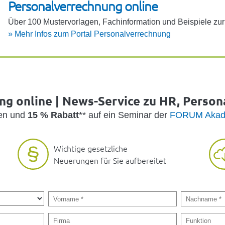
Perso­na­l­ver­rech­nung online
Über 100 Muster­vor­lagen, Fach­in­for­ma­tion und Beispiele z
»
Mehr Infos zum Portal Perso­na­l­ver­rech­nung
g online | News-Service zu HR, Person
den und
15 % Rabatt
** auf ein Seminar der
FORUM Akad
Wichtige gesetzliche
Neuerungen für Sie aufbereitet