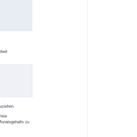
beit
uziehen.
reie
 Monatsgehalts zu