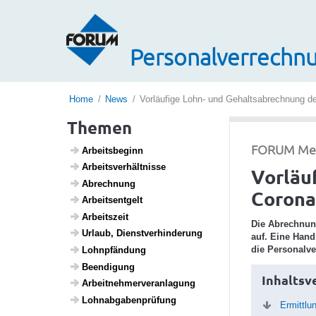
Personalverrechnu
Home
News
Vorläufige Lohn- und Gehaltsabrechnung der
Themen
FORUM Medi
Arbeits­be­ginn
Arbeits­ver­hält­nisse
Vorläu
Abrech­nung
Corona-
Arbeits­ent­gelt
Arbeits­zeit
Die Abrechnung
Urlaub, Dienst­ver­hin­de­rung
auf. Eine Hand
die Personalve
Lohn­pfän­dung
Been­di­gung
Inhaltsv
Arbeit­neh­mer­ver­an­la­gung
Lohn­ab­ga­ben­prü­fung
Ermittlu