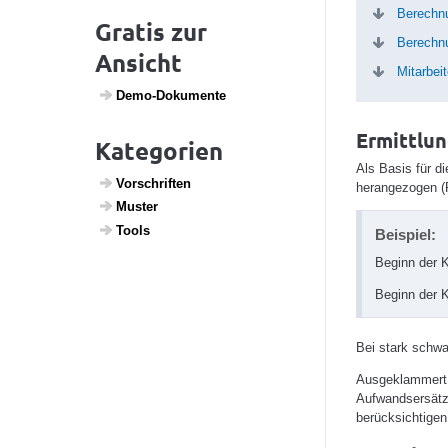
Berechn
Gratis zur
Berechn
Ansicht
Mitarbei
Demo-Doku­mente
Ermittlu
Kategorien
Als Basis für d
Vorschriften
herangezogen (
Muster
Tools
Beispiel:
Beginn der K
Beginn der K
Bei stark schwa
Ausgeklammert 
Aufwandsersätze
berücksichtigen