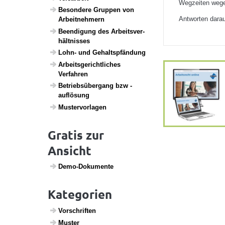
Wegzeiten wege
Beson­dere Gruppen von
Antworten darau
Arbeit­neh­mern
Been­di­gung des Arbeits­ver­
hält­nisses
Lohn- und Gehalts­pfän­dung
Arbeits­ge­richt­li­ches
Verfahren
Betriebs­über­gang bzw -
auflö­sung
Muster­vor­lagen
Gratis zur
Ansicht
Demo-Doku­mente
Kategorien
Vorschriften
Muster