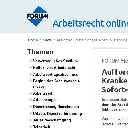
Arbeitsrecht onlin
Home
News
Aufforderung zur Vorlage einer vollständi
Themen
FORUM Medi
Vorver­trag­li­ches Stadium
Kollek­tives Arbeits­recht
Auffor
Arbeits­ver­trags­ab­schluss
Kranke
Beginn des Arbeits­ver­hält­
Sofort
nisses
Arbeits­zeit
In diesem Sofo
Arbeits­ent­gelt
dem der Arbeit
Dien­st­reisen, Reise­kosten
Inklusive rech
Urlaub, Dienst­ver­hin­de­rung
Was tun, wenn d
Teil­zeit­be­schäf­ti­gung
jederzeit währe
Telea­r­beit