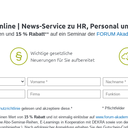
nline | News-Service zu HR, Personal u
den und
15 % Rabatt
** auf ein Seminar der
FORUM Akad
Wichtige gesetzliche
Neuerungen für Sie aufbereitet
* Pflichtfelder
utzrichtlinie
gelesen und akzeptiere diese.*
einen Wert von
15 % Rabatt
und ist einmalig einlösbar auf
www.forum-akademi
e Abo-Seminar-Reihen, E-Learnings in Kooperation mit DEKRA sowie von de
kombinierbar.). Nach erfolgreicher Anmeldung erhalten Sie den Gutschein-Cod