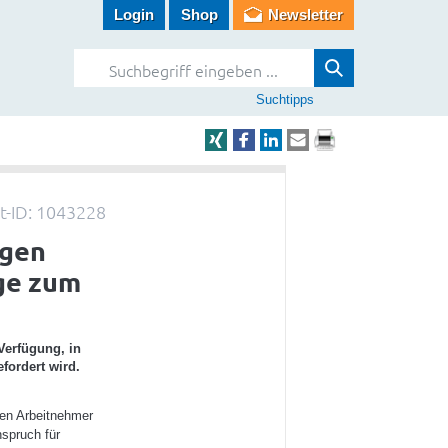
Login
Shop
Newsletter
Suchtipps
-ID: 1043228
igen
ge zum
Verfügung, in
fordert wird.
fen Arbeitnehmer
nspruch für