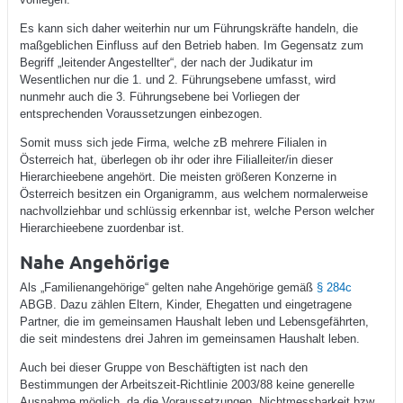
Es kann sich daher weiterhin nur um Führungskräfte handeln, die
maßgeblichen Einfluss auf den Betrieb haben. Im Gegensatz zum
Begriff „leitender Angestellter“, der nach der Judikatur im
Wesentlichen nur die 1. und 2. Führungsebene umfasst, wird
nunmehr auch die 3. Führungsebene bei Vorliegen der
entsprechenden Voraussetzungen einbezogen.
Somit muss sich jede Firma, welche zB mehrere Filialen in
Österreich hat, überlegen ob ihr oder ihre Filialleiter/in dieser
Hierarchieebene angehört. Die meisten größeren Konzerne in
Österreich besitzen ein Organigramm, aus welchem normalerweise
nachvollziehbar und schlüssig erkennbar ist, welche Person welcher
Hierarchieebene zuordenbar ist.
Nahe Angehörige
Als „Familienangehörige“ gelten nahe Angehörige gemäß
§ 284c
ABGB. Dazu zählen Eltern, Kinder, Ehegatten und eingetragene
Partner, die im gemeinsamen Haushalt leben und Lebensgefährten,
die seit mindestens drei Jahren im gemeinsamen Haushalt leben.
Auch bei dieser Gruppe von Beschäftigten ist nach den
Bestimmungen der Arbeitszeit-Richtlinie 2003/88 keine generelle
Ausnahme möglich, da die Voraussetzungen „Nichtmessbarkeit bzw