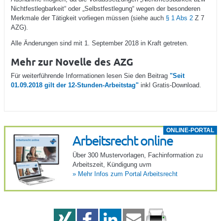
Nichtfestlegbarkeit“ oder „Selbstfestlegung“ wegen der besonderen
Merkmale der Tätigkeit vorliegen müssen (siehe auch
§ 1 Abs 2
Z 7
AZG).
Alle Änderungen sind mit 1. September 2018 in Kraft getreten.
Mehr zur Novelle des AZG
Für weiterführende Informationen lesen Sie den Beitrag
"Seit
01.09.2018 gilt der 12-Stunden-Arbeitstag"
inkl Gratis-Download.
ONLINE-PORTAL
Arbeits­recht online
Über 300 Muster­vor­lagen, Fach­in­for­ma­tion zu
Arbeits­zeit, Kündi­gung uvm
»
Mehr Infos zum Portal Arbeits­recht