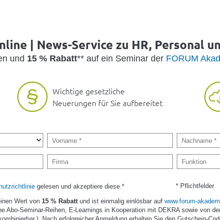
nline | News-Service zu HR, Personal u
den und
15 % Rabatt
** auf ein Seminar der
FORUM Akad
Wichtige gesetzliche
Neuerungen für Sie aufbereitet
* Pflichtfelder
utzrichtlinie
gelesen und akzeptiere diese.*
einen Wert von
15 % Rabatt
und ist einmalig einlösbar auf
www.forum-akademi
e Abo-Seminar-Reihen, E-Learnings in Kooperation mit DEKRA sowie von de
kombinierbar.). Nach erfolgreicher Anmeldung erhalten Sie den Gutschein-Cod