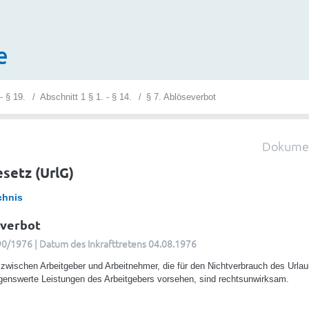
e
 - § 19.
Abschnitt 1 § 1. - § 14.
§ 7. Ablöseverbot
Dokumen
setz (UrlG)
chnis
everbot
390/1976 | Datum des Inkrafttretens 04.08.1976
zwischen Arbeitgeber und Arbeitnehmer, die für den Nichtverbrauch des Urla
genswerte Leistungen des Arbeitgebers vorsehen, sind rechtsunwirksam.