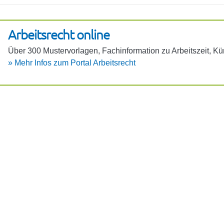
Arbeits­recht online
Über 300 Muster­vor­lagen, Fach­in­for­ma­tion zu Arbeits­zeit, 
»
Mehr Infos zum Portal Arbeits­recht