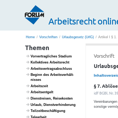
Arbeitsrecht onlin
Home
Vorschriften
Urlaubsgesetz (UrlG)
Artikel I § 1.
Themen
Vorschrift
Vorver­trag­li­ches Stadium
Kollek­tives Arbeits­recht
Urlaubsge
Arbeits­ver­trags­ab­schluss
Beginn des Arbeits­ver­hält­
Inhaltsverzei
nisses
§ 7. Ablös
Arbeits­zeit
Arbeits­ent­gelt
idF BGBl. Nr. 
Dien­st­reisen, Reise­kosten
Vereinbarungen 
Urlaub, Dienst­ver­hin­de­rung
sonstige vermö
Teil­zeit­be­schäf­ti­gung
Telea­r­beit