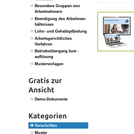
Beson­dere Gruppen von
Arbeit­neh­mern
Been­di­gung des Arbeits­ver­
hält­nisses
Lohn- und Gehalts­pfän­dung
Arbeits­ge­richt­li­ches
Verfahren
Betriebs­über­gang bzw -
auflö­sung
Muster­vor­lagen
Gratis zur
Ansicht
Demo-Doku­mente
Kategorien
Vorschriften
Muster