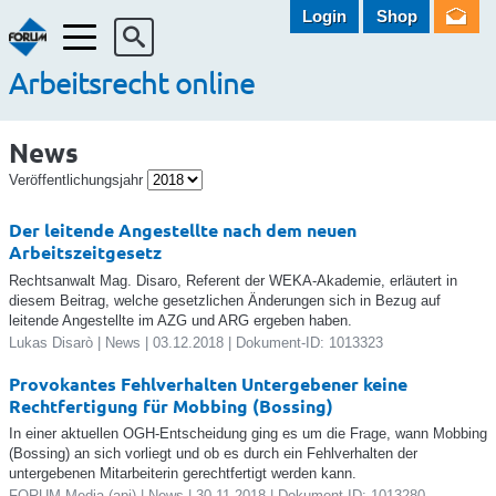
Login
Shop
Menü
Arbeitsrecht online
News
Veröffentlichungsjahr
Der leitende Angestellte nach dem neuen
Arbeitszeitgesetz
Rechtsanwalt Mag. Disaro, Referent der WEKA-Akademie, erläutert in
diesem Beitrag, welche gesetzlichen Änderungen sich in Bezug auf
leitende Angestellte im AZG und ARG ergeben haben.
Lukas Disarò | News | 03.12.2018 | Dokument-ID: 1013323
Provokantes Fehlverhalten Untergebener keine
Rechtfertigung für Mobbing (Bossing)
In einer aktuellen OGH-Entscheidung ging es um die Frage, wann Mobbing
(Bossing) an sich vorliegt und ob es durch ein Fehlverhalten der
untergebenen Mitarbeiterin gerechtfertigt werden kann.
FORUM Media (api) | News | 30.11.2018 | Dokument-ID: 1013280