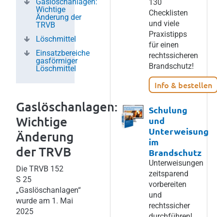
Gaslöschanlagen:
130
Wichtige
Checklisten
Änderung der
und viele
TRVB
Praxistipps
Löschmittel
für einen
Einsatzbereiche
rechtssicheren
gasförmiger
Brandschutz!
Löschmittel
Info & bestellen
Gaslöschanlagen:
Schulung
Wichtige
und
Unterweisung
Änderung
im
der TRVB
Brandschutz
Unterweisungen
Die TRVB 152
zeitsparend
S 25
vorbereiten
„Gaslöschanlagen“
und
wurde am 1. Mai
rechtssicher
2025
durchführen!