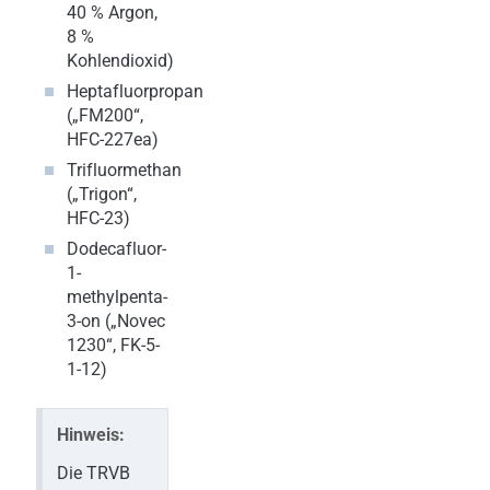
40 % Argon,
8 %
Kohlendioxid)
Heptafluorpropan
(„FM200“,
HFC-227ea)
Trifluormethan
(„Trigon“,
HFC-23)
Dodecafluor-
1-
methylpenta-
3-on („Novec
1230“, FK-5-
1-12)
Hinweis:
Die TRVB