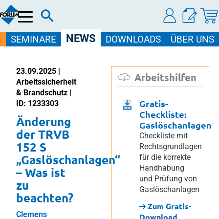
Menü
NEWS
SEMINARE
DOWNLOADS
ÜBER UNS
23.09.2025 |
Arbeitshilfen
Arbeitssicherheit
& Brandschutz |
Gratis-
ID: 1233303
Checkliste:
Änderung
Gaslöschanlagen
der TRVB
Checkliste mit
152 S
Rechtsgrundlagen
„Gaslöschanlagen“
für die korrekte
Handhabung
– Was ist
und Prüfung von
zu
Gaslöschanlagen
beachten?
Zum Gratis-
Clemens
Download