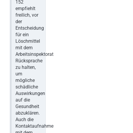
152
empfiehlt
freilich, vor
der
Entscheidung
für ein
Löschmittel
mit dem
Arbeitsinspektorat
Rücksprache
zu halten,
um
mögliche
schädliche
Auswirkungen
auf die
Gesundheit
abzuklären.
Auch die
Kontaktaufnahme
mit dem