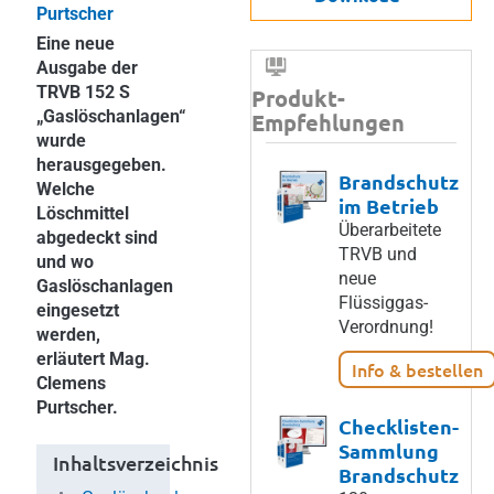
Purtscher
Eine neue
Ausgabe der
TRVB 152 S
Produkt-
„Gaslöschanlagen“
Empfehlungen
wurde
herausgegeben.
Brandschutz
Welche
im Betrieb
Löschmittel
Überarbeitete
abgedeckt sind
TRVB und
und wo
neue
Gaslöschanlagen
Flüssiggas-
eingesetzt
Verordnung!
werden,
erläutert Mag.
Info & bestellen
Clemens
Purtscher.
Checklisten-
Sammlung
Inhaltsverzeichnis
Brandschutz