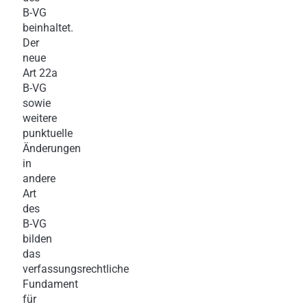
B-VG
beinhaltet.
Der
neue
Art 22a
B-VG
sowie
weitere
punktuelle
Änderungen
in
andere
Art
des
B-VG
bilden
das
verfassungsrechtliche
Fundament
für