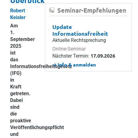
Überblick
Seminar-Empfehlungen
Robert
Keisler
Am
Update
1.
Informationsfreiheit
September
Aktuelle Rechtsprechung
2025
Online-Seminar
ist
17.09.2026
Nächster Termin:
das
Info & anmelden
Informationsfreiheitsgesetz
(IFG)
in
Kraft
getreten.
Dabei
sind
die
proaktive
Veröffentlichungspflicht
und