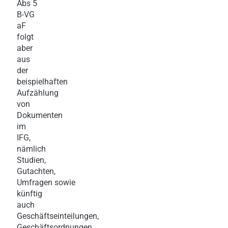
Abs 5
B-VG
aF
folgt
aber
aus
der
beispielhaften
Aufzählung
von
Dokumenten
im
IFG,
nämlich
Studien,
Gutachten,
Umfragen sowie
künftig
auch
Geschäftseinteilungen,
Geschäftsordnungen,