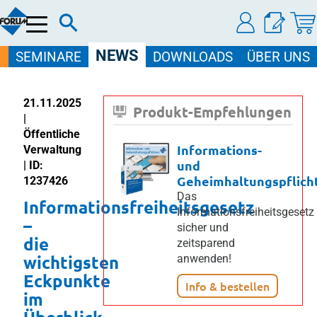
Menü
NEWS
SEMINARE
DOWNLOADS
ÜBER UNS
21.11.2025
Produkt-Empfehlungen
|
Öffentliche
Informations-
Verwaltung
und
| ID:
Geheimhaltungspflich
1237426
Das
Informationsfreiheitsgesetz
Informationsfreiheitsgesetz
–
sicher und
die
zeitsparend
wichtigsten
anwenden!
Eckpunkte
Info & bestellen
im