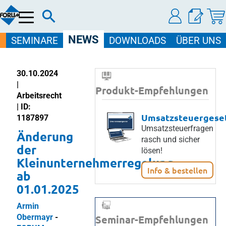
Menü
NEWS
SEMINARE
DOWNLOADS
ÜBER UNS
30.10.2024
|
Produkt-Empfehlungen
Arbeitsrecht
| ID:
Umsatzsteuergese
1187897
Umsatzsteuerfragen
Änderung
rasch und sicher
der
lösen!
Kleinunternehmerregelung
Info & bestellen
ab
01.01.2025
Armin
Obermayr
-
Seminar-Empfehlungen