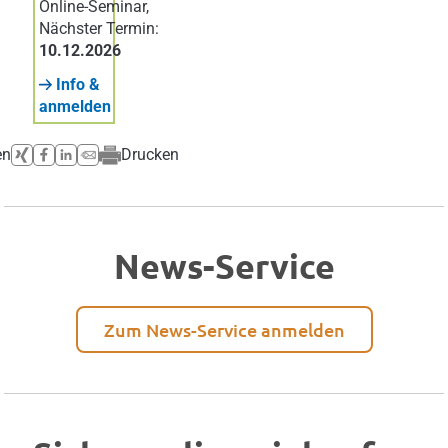
Online-Seminar
,
Nächster Termin:
10.12.2026
Info &
anmelden
en
Drucken
News-Service
Zum News-Service anmelden