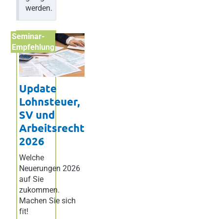
werden.
Seminar-
Empfehlung
Update
Lohnsteuer,
SV und
Arbeitsrecht
2026
Welche
Neuerungen 2026
auf Sie
zukommen.
Machen Sie sich
fit!