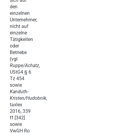
sich auf
den
einzelnen
Unternehmer,
nicht auf
einzelne
Tätigkeiten
oder
Betriebe
(vgl
Ruppe/Achatz,
UStG4 § 6
Tz 454
sowie
Kanduth-
Kristen/Hudobnik,
taxlex
2016, 339
ff [342]
sowie
VwGH Ro