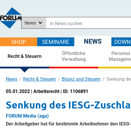
News
In News suchen
In Downloads suchen
NEWS
SHOP
SEMINARE
DOWN
Im Shop suchen
Öffentliche
Personal
In Seminaren suchen
Recht & Steuern
Verwaltung
Managem
News
Recht & Steuern
Bilanz und Steuern
Senkung de
05.01.2022 | Arbeitsrecht | ID: 1106891
Senkung des IESG-Zuschla
FORUM Media (aga)
Der Arbeitgeber hat für bestimmte Arbeitnehmer den IESG-Zu