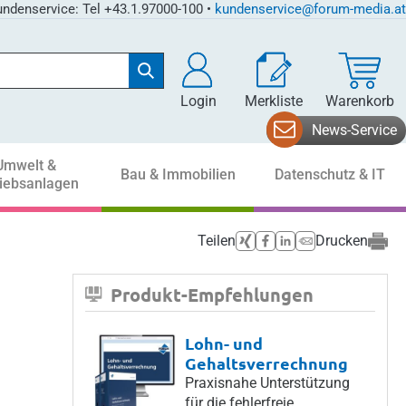
ndenservice: Tel +43.1.97000-100 •
kundenservice@forum-media.at
Login
Merkliste
Warenkorb
News-Service
Umwelt &
Bau & Immobilien
Datenschutz & IT
riebsanlagen
Teilen
Drucken
Produkt-Empfehlungen
Lohn- und
Gehaltsverrechnung
Praxisnahe Unterstützung
für die fehlerfreie