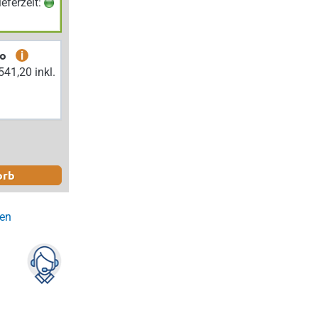
Lieferzeit:
bo
i
orb
gen