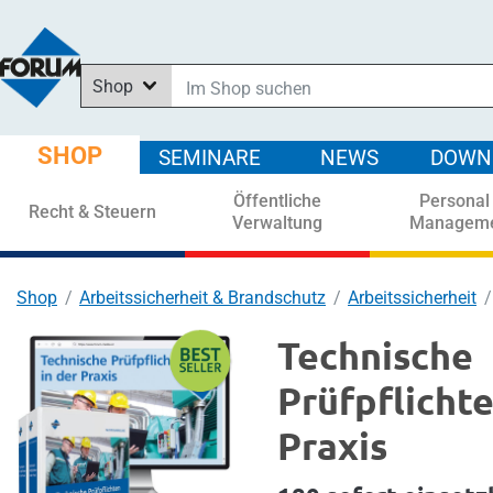
Shop
Im Shop suchen
In News suchen
SHOP
SEMINARE
NEWS
DOWN
In Downloads suchen
Öffentliche
Personal
In Seminaren suchen
Recht & Steuern
Verwaltung
Managem
Shop
Arbeitssicherheit & Brandschutz
Arbeitssicherheit
Technische
Prüfpflichte
Praxis