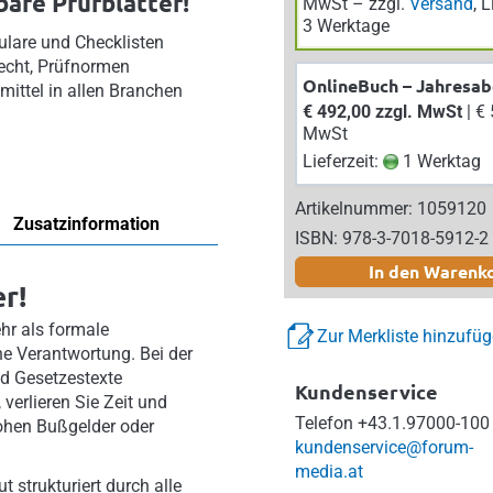
bare Prüfblätter!
MwSt – zzgl.
Versand
, 
3 Werktage
ulare und Checklisten
echt, Prüfnormen
OnlineBuch – Jahresa
smittel in allen Branchen
€ 492,00 zzgl. MwSt
| € 541,20 inkl.
MwSt
Lieferzeit:
1 Werktag
Artikelnummer: 1059120
Zusatzinformation
ISBN: 978-3-7018-5912-2
In den Warenk
r!
ehr als formale
Zur Merkliste hinzufü
he Verantwortung. Bei der
d Gesetzestexte
Kundenservice
 verlieren Sie Zeit und
Telefon
+43.1.97000-100
ohen Bußgelder oder
kundenservice@forum-
media.at
ut strukturiert durch alle