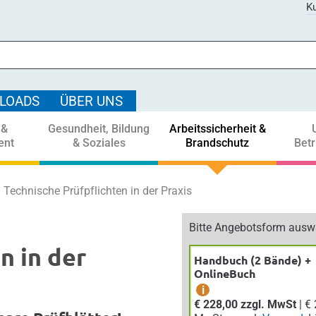
Ku
LOADS
ÜBER UNS
 &
Gesundheit, Bildung
Arbeitssicherheit &
ent
& Soziales
Brandschutz
Bet
Technische Prüfpflichten in der Praxis
Bitte Angebotsform ausw
n in der
Handbuch (2 Bände) +
OnlineBuch
i
€ 228,00 zzgl. MwSt
| € 250,80 inkl.